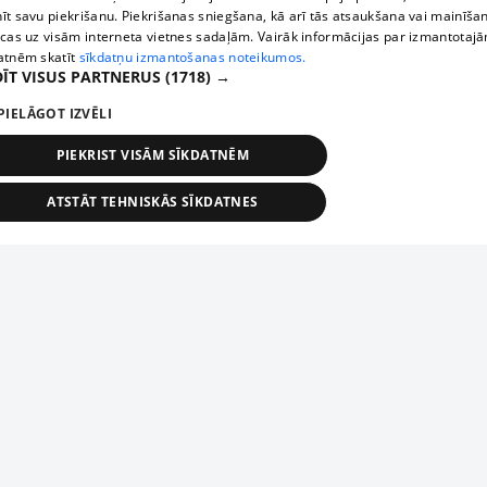
īt savu piekrišanu. Piekrišanas sniegšana, kā arī tās atsaukšana vai mainīša
ecas uz visām interneta vietnes sadaļām. Vairāk informācijas par izmantotaj
atnēm skatīt
sīkdatņu izmantošanas noteikumos.
ĪT VISUS PARTNERUS
(1718) →
PIELĀGOT IZVĒLI
PIEKRIST VISĀM SĪKDATNĒM
ATSTĀT TEHNISKĀS SĪKDATNES
TEHNISKĀS/OBLIGĀTĀS
STATISTIKAS
MĒRĶĒŠANA
FUNKCIONĀLĀS
NEKLASIFICĒTĀS
ehniskās/obligātās
Statistikas
Mērķēšana
Funkcionālās
Neklasificēt
niskās/obligātās sīkdatnes nepieciešamas, lai lietotājs varētu brīvi apmeklēt un pārlūk
Add your company
ekļa vietni un izmantot tās piedāvātās iespējas. Bez šīm sīkdatnēm tīmekļa vietne neva
nvērtīgi darboties un sniegt lietotājam nepieciešamo informāciju.
If your company is not in our database, please fill in a