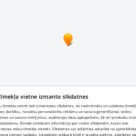
 tīmekļa vietne izmanto sīkdatnes
 tīmekļa vietnē tiek izmantotas sīkdatnes, lai nodrošinātu un uzlabotu tīmek
nes darbību., nosūtītu personalizētu reklāmu un satura ģenerēšanai, veiktu
āmas un satura mērījumus, auditorijas datu apkopošanu, kā arī produktu izst
zlabošanu. Zemāk sniedzam informāciju par visām sīkdatnēm, kuras tiek
ntotas mūsu tīmekļa vietnēs. Sīkdatnes var atšķirties atkarībā no apmeklētā
rneta vietnes sadaļas. Lietotājam jebkurā brīdī ir iespēja piekrist, atteikties va