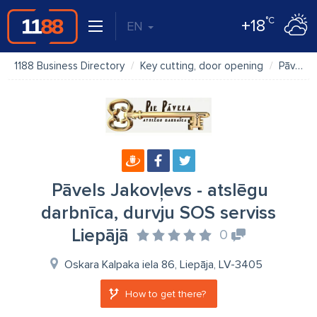
°C
+18
EN
1188 Business Directory
Key cutting, door opening
Pāvels Jakovļevs - atslēgu darbnīca, durvju SOS serviss Liepājā
Pāvels Jakovļevs - atslēgu
darbnīca, durvju SOS serviss
Liepājā
0
Oskara Kalpaka iela 86, Liepāja, LV-3405
How to get there?