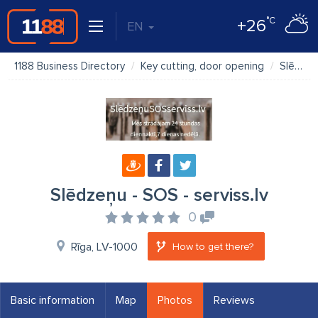
°C
+26
EN
1188 Business Directory
Key cutting, door opening
Slēdzeņu - SOS - serviss.lv
Slēdzeņu - SOS - serviss.lv
0
Rīga, LV-1000
How to get there?
Basic information
Map
Photos
Reviews