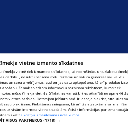
 tīmekļa vietne izmanto sīkdatnes
 tīmekļa vietnē tiek izmantotas sīkdatnes, lai nodrošinātu un uzlabotu tīmek
nes darbību., nosūtītu personalizētu reklāmu un satura ģenerēšanai, veiktu
āmas un satura mērījumus, auditorijas datu apkopošanu, kā arī produktu izst
zlabošanu. Zemāk sniedzam informāciju par visām sīkdatnēm, kuras tiek
ntotas mūsu tīmekļa vietnēs. Sīkdatnes var atšķirties atkarībā no apmeklētā
rneta vietnes sadaļas. Lietotājam jebkurā brīdī ir iespēja piekrist, atteikties va
īt savu piekrišanu. Piekrišanas sniegšana, kā arī tās atsaukšana vai mainīša
ecas uz visām interneta vietnes sadaļām. Vairāk informācijas par izmantotaj
atnēm skatīt
sīkdatņu izmantošanas noteikumos.
ĪT VISUS PARTNERUS
(1718) →