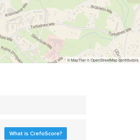
© MapTiler
© OpenStreetMap contributors
What is CrefoScore?