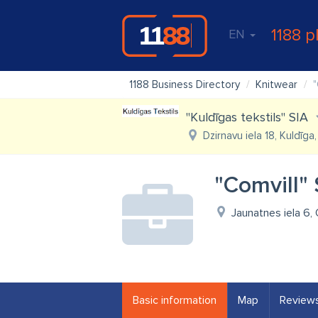
1188 p
EN
1188 Business Directory
Knitwear
"
"Kuldīgas tekstils" SIA
Dzirnavu iela 18, Kuldīga
"Comvill" 
Jaunatnes iela 6,
Basic information
Map
Review