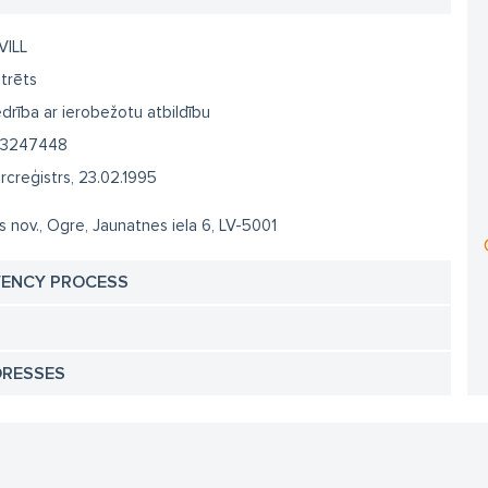
ILL
trēts
drība ar ierobežotu atbildību
3247448
creģistrs, 23.02.1995
 nov., Ogre, Jaunatnes iela 6, LV-5001
VENCY PROCESS
DRESSES