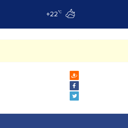
°C
+22