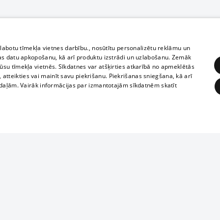
zlabotu tīmekļa vietnes darbību., nosūtītu personalizētu reklāmu un
as datu apkopošanu, kā arī produktu izstrādi un uzlabošanu. Zemāk
su tīmekļa vietnēs. Sīkdatnes var atšķirties atkarībā no apmeklētās
, atteikties vai mainīt savu piekrišanu. Piekrišanas sniegšana, kā arī
adaļām. Vairāk informācijas par izmantotajām sīkdatnēm skatīt
ĒRĶĒŠANA
FUNKCIONĀLĀS
NEKLASIFICĒTĀS
Reproduction, o
obligātās
Statistikas
Mērķēšana
Funkcionālās
Neklasificētās
parts or the i
parts of informa
eklēt un pārlūkot tīmekļa vietni un izmantot tās piedāvātās iespējas. Bez šīm sīkdatnēm 
Also automatic
ies
In the cinemas
of any materia