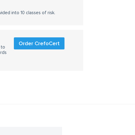
ided into 10 classes of risk.
Order CrefoCert
 to
ards