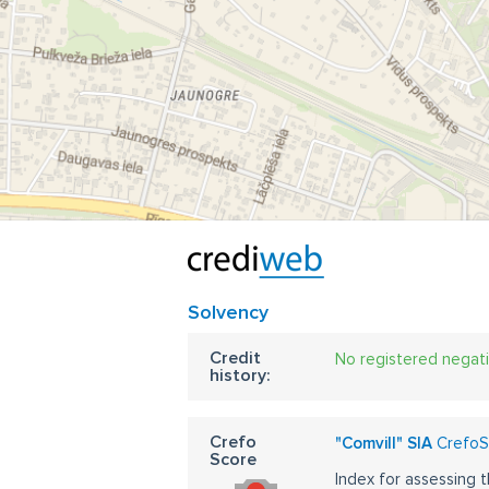
Solvency
Credit
No registered negat
history:
Crefo
"Comvill" SIA
CrefoSc
Score
Index for assessing t