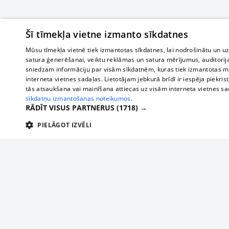
Šī tīmekļa vietne izmanto sīkdatnes
Mūsu tīmekļa vietnē tiek izmantotas sīkdatnes, lai nodrošinātu un u
satura ģenerēšanai, veiktu reklāmas un satura mērījumus, auditorij
sniedzam informāciju par visām sīkdatnēm, kuras tiek izmantotas mū
interneta vietnes sadaļas. Lietotājam jebkurā brīdī ir iespēja piekrist
tās atsaukšana vai mainīšana attiecas uz visām interneta vietnes s
sīkdatņu izmantošanas noteikumos.
RĀDĪT VISUS PARTNERUS
(1718) →
PIELĀGOT IZVĒLI
TEHNISKĀS/OBLIGĀTĀS
STATISTIKAS
M
Tehniskās/
Tehniskās/obligātās sīkdatnes nepieciešamas, lai lietotājs varētu brīvi apm
lietotājam nepieciešamo informāciju.
About us
Compan
Nodrošinātājs
/
Darbības