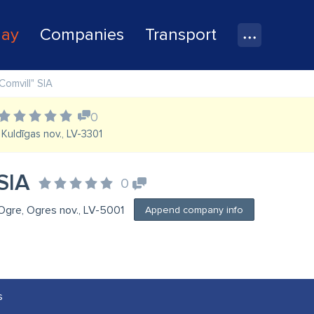
lay
Companies
Transport
Comvill" SIA
0
, Kuldīgas nov., LV-3301
SIA
0
 Ogre, Ogres nov., LV-5001
Append company info
s