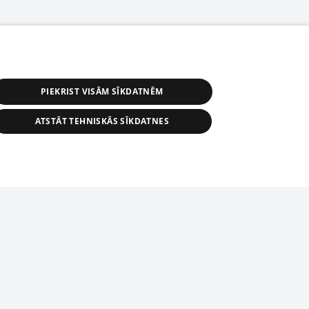
PIEKRIST VISĀM SĪKDATNĒM
ATSTĀT TEHNISKĀS SĪKDATNES
r distribution of 1188 database, its
nformation contained in the database, or
tion in any form is strictly prohibited.
tīmekļa vietne nevarēs pilnvērtīgi darboties un sniegt
 download is prohibited. Reproduction
l published on the website 1188 is