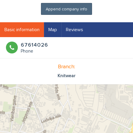
Append company info
Basic information
Map
Reviews
67614026
Phone
Branch:
Knitwear