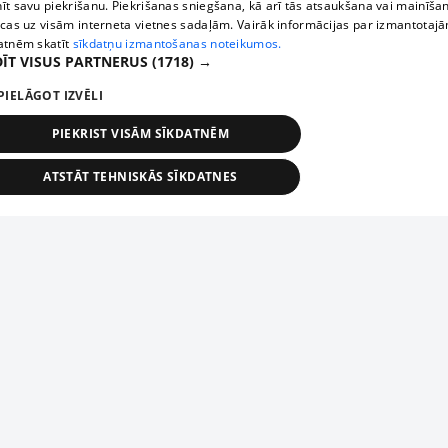
īt savu piekrišanu. Piekrišanas sniegšana, kā arī tās atsaukšana vai mainīša
ecas uz visām interneta vietnes sadaļām. Vairāk informācijas par izmantotaj
atnēm skatīt
sīkdatņu izmantošanas noteikumos.
ĪT VISUS PARTNERUS
(1718) →
PIELĀGOT IZVĒLI
PIEKRIST VISĀM SĪKDATNĒM
ATSTĀT TEHNISKĀS SĪKDATNES
TEHNISKĀS/OBLIGĀTĀS
STATISTIKAS
MĒRĶĒŠANA
FUNKCIONĀLĀS
NEKLASIFICĒTĀS
ehniskās/obligātās
Statistikas
Mērķēšana
Funkcionālās
Neklasificēt
niskās/obligātās sīkdatnes nepieciešamas, lai lietotājs varētu brīvi apmeklēt un pārlūk
Add your company
ekļa vietni un izmantot tās piedāvātās iespējas. Bez šīm sīkdatnēm tīmekļa vietne neva
nvērtīgi darboties un sniegt lietotājam nepieciešamo informāciju.
If your company is not in our database, please fill in a