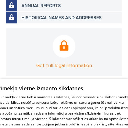
ANNUAL REPORTS
HISTORICAL NAMES AND ADDRESSES
Get full legal information
 tīmekļa vietne izmanto sīkdatnes
 tīmekļa vietnē tiek izmantotas sīkdatnes, lai nodrošinātu un uzlabotu tīmek
nes darbību., nosūtītu personalizētu reklāmu un satura ģenerēšanai, veiktu
āmas un satura mērījumus, auditorijas datu apkopošanu, kā arī produktu izst
zlabošanu. Zemāk sniedzam informāciju par visām sīkdatnēm, kuras tiek
ntotas mūsu tīmekļa vietnēs. Sīkdatnes var atšķirties atkarībā no apmeklētā
rneta vietnes sadaļas. Lietotājam jebkurā brīdī ir iespēja piekrist, atteikties va