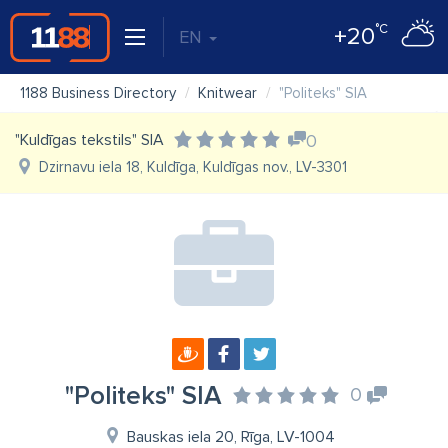
°C
+20
EN
1188 Business Directory
Knitwear
"Politeks" SIA
"Kuldīgas tekstils" SIA
0
Dzirnavu iela 18, Kuldīga, Kuldīgas nov., LV-3301
"Politeks" SIA
0
Bauskas iela 20, Rīga, LV-1004