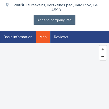
Zintīši, Taureskalns, Bērzkalnes pag., Balvu nov., LV-
4590
Append company info
Basic information
Map
Reviews