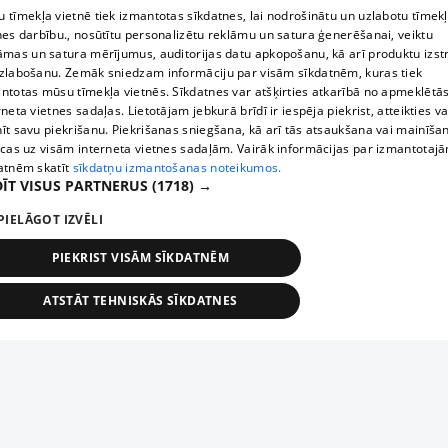
 tīmekļa vietnē tiek izmantotas sīkdatnes, lai nodrošinātu un uzlabotu tīmek
nes darbību., nosūtītu personalizētu reklāmu un satura ģenerēšanai, veiktu
āmas un satura mērījumus, auditorijas datu apkopošanu, kā arī produktu izst
zlabošanu. Zemāk sniedzam informāciju par visām sīkdatnēm, kuras tiek
ntotas mūsu tīmekļa vietnēs. Sīkdatnes var atšķirties atkarībā no apmeklētā
rneta vietnes sadaļas. Lietotājam jebkurā brīdī ir iespēja piekrist, atteikties va
īt savu piekrišanu. Piekrišanas sniegšana, kā arī tās atsaukšana vai mainīša
ecas uz visām interneta vietnes sadaļām. Vairāk informācijas par izmantotaj
atnēm skatīt
sīkdatņu izmantošanas noteikumos.
ĪT VISUS PARTNERUS
(1718) →
PIELĀGOT IZVĒLI
PIEKRIST VISĀM SĪKDATNĒM
ATSTĀT TEHNISKĀS SĪKDATNES
TEHNISKĀS/OBLIGĀTĀS
STATISTIKAS
MĒRĶĒŠANA
FUNKCIONĀLĀS
NEKLASIFICĒTĀS