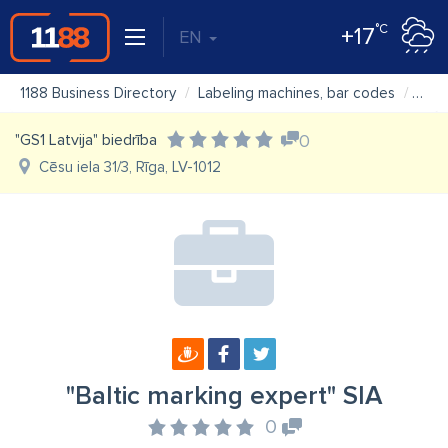
°C
+17
EN
1188 Business Directory
Labeling machines, bar codes
"Bal
"GS1 Latvija" biedrība
0
Cēsu iela 31/3, Rīga, LV-1012
"Baltic marking expert" SIA
0