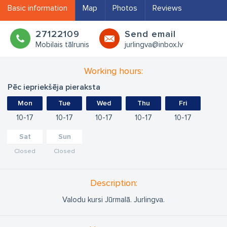
Basic information
Map
Photos
Reviews
27122109
Send email
Mobilais tālrunis
jurlingva@inbox.lv
Working hours:
Pēc iepriekšēja pieraksta
Mon
Tue
Wed
Thu
Fri
10
17
10
17
10
17
10
17
10
17
Sat
Sun
Closed
Closed
Description:
Valodu kursi Jūrmalā. Jurlingva.