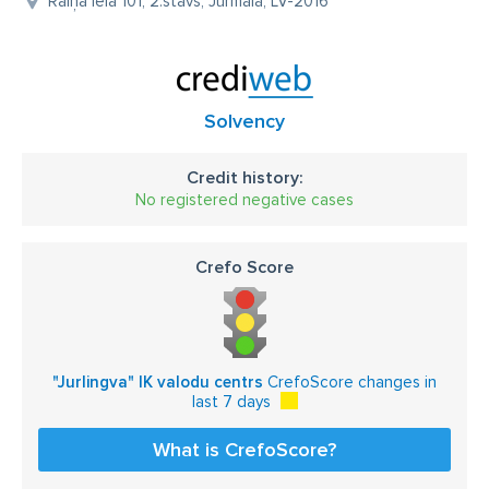
Raiņa iela 101, 2.stāvs, Jūrmala, LV-2016
Solvency
Credit history:
No registered negative cases
Crefo Score
"Jurlingva" IK valodu centrs
CrefoScore changes in
last 7 days
What is CrefoScore?