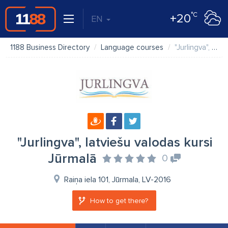
°C
+20
EN
1188 Business Directory
Language courses
"Jurlingva", latviešu valodas kursi Jūrmalā
"Jurlingva", latviešu valodas kursi
Jūrmalā
0
Raiņa iela 101, Jūrmala, LV-2016
How to get there?