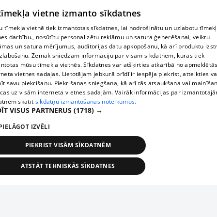
 tīmekļa vietne izmanto sīkdatnes
 tīmekļa vietnē tiek izmantotas sīkdatnes, lai nodrošinātu un uzlabotu tīmek
nes darbību., nosūtītu personalizētu reklāmu un satura ģenerēšanai, veiktu
āmas un satura mērījumus, auditorijas datu apkopošanu, kā arī produktu izst
zlabošanu. Zemāk sniedzam informāciju par visām sīkdatnēm, kuras tiek
ntotas mūsu tīmekļa vietnēs. Sīkdatnes var atšķirties atkarībā no apmeklētā
rneta vietnes sadaļas. Lietotājam jebkurā brīdī ir iespēja piekrist, atteikties va
īt savu piekrišanu. Piekrišanas sniegšana, kā arī tās atsaukšana vai mainīša
ecas uz visām interneta vietnes sadaļām. Vairāk informācijas par izmantotaj
atnēm skatīt
sīkdatņu izmantošanas noteikumos.
ĪT VISUS PARTNERUS
(1718) →
PIELĀGOT IZVĒLI
PIEKRIST VISĀM SĪKDATNĒM
ATSTĀT TEHNISKĀS SĪKDATNES
TEHNISKĀS/OBLIGĀTĀS
STATISTIKAS
MĒRĶĒŠANA
FUNKCIONĀLĀS
NEKLASIFICĒTĀS