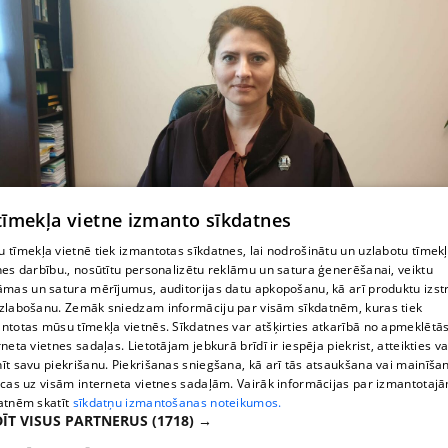
 tīmekļa vietne izmanto sīkdatnes
 tīmekļa vietnē tiek izmantotas sīkdatnes, lai nodrošinātu un uzlabotu tīmek
Advokāts Rīgā Petra Janule
nes darbību., nosūtītu personalizētu reklāmu un satura ģenerēšanai, veiktu
āmas un satura mērījumus, auditorijas datu apkopošanu, kā arī produktu izst
zlabošanu. Zemāk sniedzam informāciju par visām sīkdatnēm, kuras tiek
ntotas mūsu tīmekļa vietnēs. Sīkdatnes var atšķirties atkarībā no apmeklētā
rneta vietnes sadaļas. Lietotājam jebkurā brīdī ir iespēja piekrist, atteikties va
īt savu piekrišanu. Piekrišanas sniegšana, kā arī tās atsaukšana vai mainīša
ecas uz visām interneta vietnes sadaļām. Vairāk informācijas par izmantotaj
atnēm skatīt
sīkdatņu izmantošanas noteikumos.
ĪT VISUS PARTNERUS
(1718) →