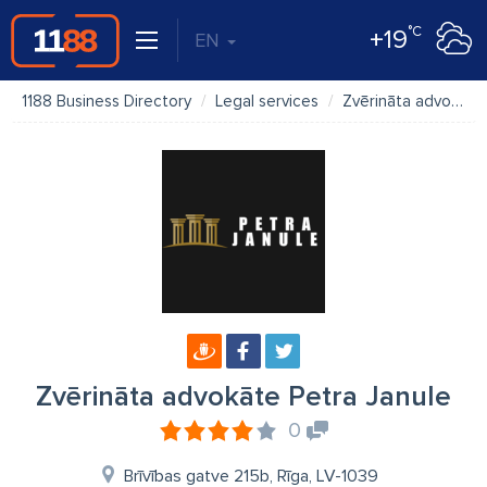
°C
+19
EN
1188 Business Directory
Legal services
Zvērināta advokāte Petra Janule
Zvērināta advokāte Petra Janule
0
Brīvības gatve 215b, Rīga, LV-1039