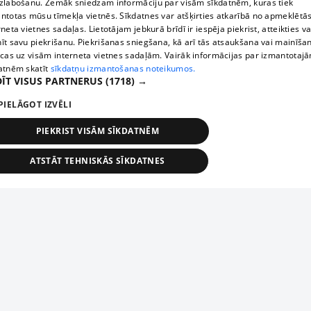
zlabošanu. Zemāk sniedzam informāciju par visām sīkdatnēm, kuras tiek
ntotas mūsu tīmekļa vietnēs. Sīkdatnes var atšķirties atkarībā no apmeklētā
rneta vietnes sadaļas. Lietotājam jebkurā brīdī ir iespēja piekrist, atteikties va
īt savu piekrišanu. Piekrišanas sniegšana, kā arī tās atsaukšana vai mainīša
ecas uz visām interneta vietnes sadaļām. Vairāk informācijas par izmantotaj
atnēm skatīt
sīkdatņu izmantošanas noteikumos.
ĪT VISUS PARTNERUS
(1718) →
PIELĀGOT IZVĒLI
PIEKRIST VISĀM SĪKDATNĒM
ATSTĀT TEHNISKĀS SĪKDATNES
TEHNISKĀS/OBLIGĀTĀS
STATISTIKAS
MĒRĶĒŠANA
FUNKCIONĀLĀS
NEKLASIFICĒTĀS
ehniskās/obligātās
Statistikas
Mērķēšana
Funkcionālās
Neklasificēt
niskās/obligātās sīkdatnes nepieciešamas, lai lietotājs varētu brīvi apmeklēt un pārlūk
Add your company