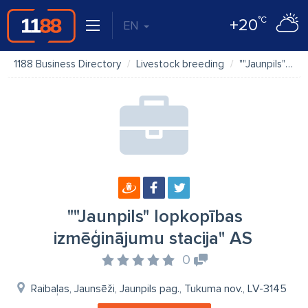
°C
+20
EN
1188 Business Directory
Livestock breeding
""Jaunpils" lopkopības izmēģinājumu stacija" AS
""Jaunpils" lopkopības
izmēģinājumu stacija" AS
0
Raibaļas, Jaunsēži, Jaunpils pag., Tukuma nov., LV-3145