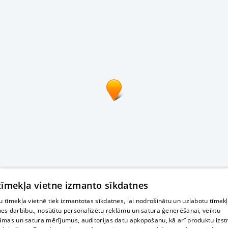
 tīmekļa vietne izmanto sīkdatnes
 tīmekļa vietnē tiek izmantotas sīkdatnes, lai nodrošinātu un uzlabotu tīmek
nes darbību., nosūtītu personalizētu reklāmu un satura ģenerēšanai, veiktu
āmas un satura mērījumus, auditorijas datu apkopošanu, kā arī produktu izst