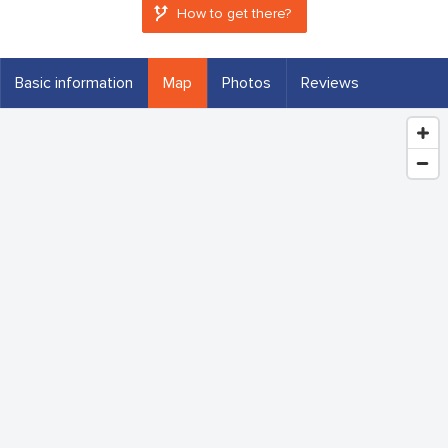
How to get there?
Basic information
Map
Photos
Reviews