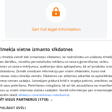
Get full legal information
 tīmekļa vietne izmanto sīkdatnes
 tīmekļa vietnē tiek izmantotas sīkdatnes, lai nodrošinātu un uzlabotu tīmek
nes darbību., nosūtītu personalizētu reklāmu un satura ģenerēšanai, veiktu
āmas un satura mērījumus, auditorijas datu apkopošanu, kā arī produktu izst
zlabošanu. Zemāk sniedzam informāciju par visām sīkdatnēm, kuras tiek
ntotas mūsu tīmekļa vietnēs. Sīkdatnes var atšķirties atkarībā no apmeklētā
rneta vietnes sadaļas. Lietotājam jebkurā brīdī ir iespēja piekrist, atteikties va
īt savu piekrišanu. Piekrišanas sniegšana, kā arī tās atsaukšana vai mainīša
ecas uz visām interneta vietnes sadaļām. Vairāk informācijas par izmantotaj
atnēm skatīt
sīkdatņu izmantošanas noteikumos.
ĪT VISUS PARTNERUS
(1718) →
PIELĀGOT IZVĒLI