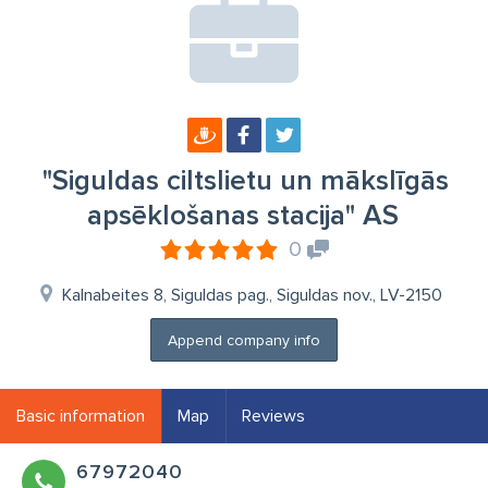
"Siguldas ciltslietu un mākslīgās
apsēklošanas stacija" AS
0
Kalnabeites 8, Siguldas pag., Siguldas nov., LV-2150
Append company info
Basic information
Map
Reviews
67972040