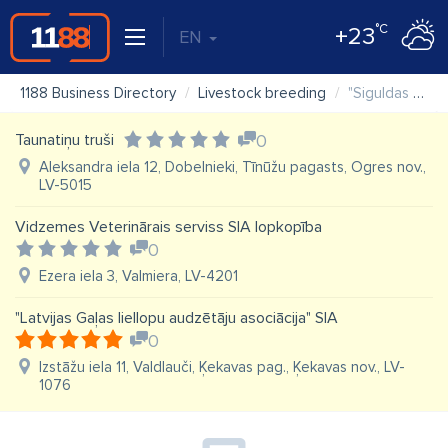
°C
+23
EN
1188 Business Directory
Livestock breeding
"Siguldas ciltslietu un mākslīgās apsēklošanas stacija" AS
Taunatiņu truši
0
Aleksandra iela 12, Dobelnieki, Tīnūžu pagasts, Ogres nov.,
LV-5015
Vidzemes Veterinārais serviss SIA lopkopība
0
Ezera iela 3, Valmiera, LV-4201
"Latvijas Gaļas liellopu audzētāju asociācija" SIA
0
Izstāžu iela 11, Valdlauči, Ķekavas pag., Ķekavas nov., LV-
1076