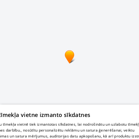
 tīmekļa vietne izmanto sīkdatnes
 tīmekļa vietnē tiek izmantotas sīkdatnes, lai nodrošinātu un uzlabotu tīmek
nes darbību., nosūtītu personalizētu reklāmu un satura ģenerēšanai, veiktu
āmas un satura mērījumus, auditorijas datu apkopošanu, kā arī produktu izst