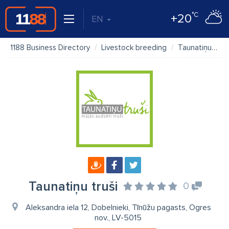
°C
+20
EN
1188 Business Directory
Livestock breeding
Taunatiņu truši
Taunatiņu truši
0
Aleksandra iela 12, Dobelnieki, Tīnūžu pagasts, Ogres
nov., LV-5015