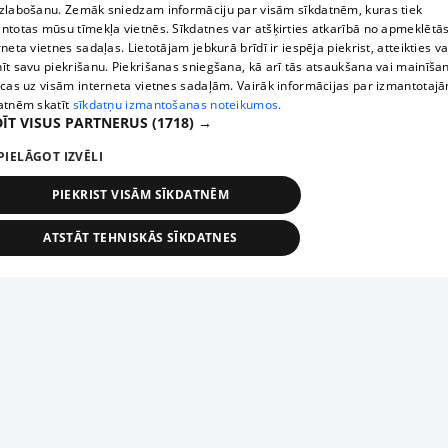
zlabošanu. Zemāk sniedzam informāciju par visām sīkdatnēm, kuras tiek
ntotas mūsu tīmekļa vietnēs. Sīkdatnes var atšķirties atkarībā no apmeklētā
rneta vietnes sadaļas. Lietotājam jebkurā brīdī ir iespēja piekrist, atteikties va
īt savu piekrišanu. Piekrišanas sniegšana, kā arī tās atsaukšana vai mainīša
ecas uz visām interneta vietnes sadaļām. Vairāk informācijas par izmantotaj
atnēm skatīt
sīkdatņu izmantošanas noteikumos.
ĪT VISUS PARTNERUS
(1718) →
PIELĀGOT IZVĒLI
PIEKRIST VISĀM SĪKDATNĒM
ATSTĀT TEHNISKĀS SĪKDATNES
TEHNISKĀS/OBLIGĀTĀS
STATISTIKAS
MĒRĶĒŠANA
FUNKCIONĀLĀS
NEKLASIFICĒTĀS
ehniskās/obligātās
Statistikas
Mērķēšana
Funkcionālās
Neklasificēt