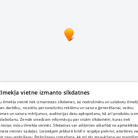
 tīmekļa vietne izmanto sīkdatnes
 tīmekļa vietnē tiek izmantotas sīkdatnes, lai nodrošinātu un uzlabotu tīmek
nes darbību., nosūtītu personalizētu reklāmu un satura ģenerēšanai, veiktu
āmas un satura mērījumus, auditorijas datu apkopošanu, kā arī produktu izst
zlabošanu. Zemāk sniedzam informāciju par visām sīkdatnēm, kuras tiek
ntotas mūsu tīmekļa vietnēs. Sīkdatnes var atšķirties atkarībā no apmeklētā
rneta vietnes sadaļas. Lietotājam jebkurā brīdī ir iespēja piekrist, atteikties va
īt savu piekrišanu. Piekrišanas sniegšana, kā arī tās atsaukšana vai mainīša