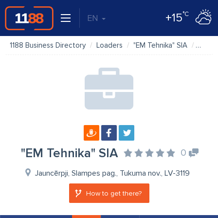
°C
+15
EN
1188 Business Directory
Loaders
"EM Tehnika" SIA
Map
"EM Tehnika" SIA
0
Jauncērpji, Slampes pag., Tukuma nov., LV-3119
How to get there?