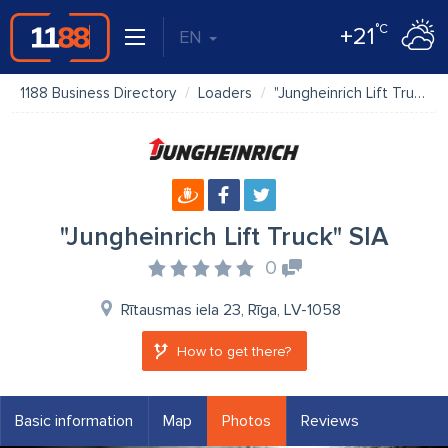
°C
+21
EN
1188 Business Directory
Loaders
"Jungheinrich Lift Truck" SIA
"Jungheinrich Lift Truck" SIA
0
Rītausmas iela 23, Rīga, LV-1058
How to get there?
Basic information
Map
Photos
Reviews