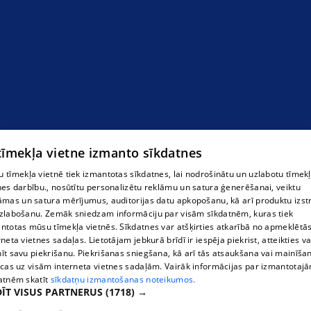
 tīmekļa vietne izmanto sīkdatnes
 tīmekļa vietnē tiek izmantotas sīkdatnes, lai nodrošinātu un uzlabotu tīmek
nes darbību., nosūtītu personalizētu reklāmu un satura ģenerēšanai, veiktu
āmas un satura mērījumus, auditorijas datu apkopošanu, kā arī produktu izst
zlabošanu. Zemāk sniedzam informāciju par visām sīkdatnēm, kuras tiek
ntotas mūsu tīmekļa vietnēs. Sīkdatnes var atšķirties atkarībā no apmeklētā
rneta vietnes sadaļas. Lietotājam jebkurā brīdī ir iespēja piekrist, atteikties va
īt savu piekrišanu. Piekrišanas sniegšana, kā arī tās atsaukšana vai mainīša
ecas uz visām interneta vietnes sadaļām. Vairāk informācijas par izmantotaj
atnēm skatīt
sīkdatņu izmantošanas noteikumos.
ĪT VISUS PARTNERUS
(1718) →