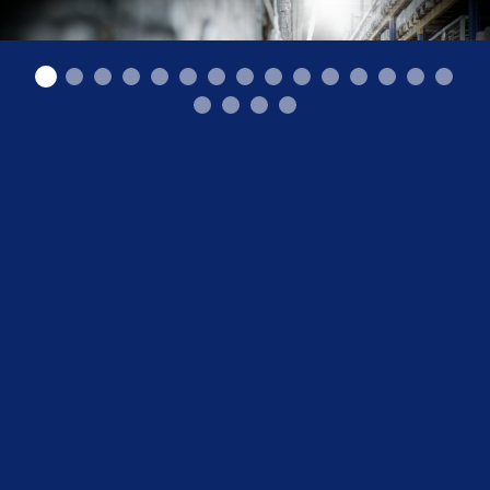
Augstplauktu krautņotāji