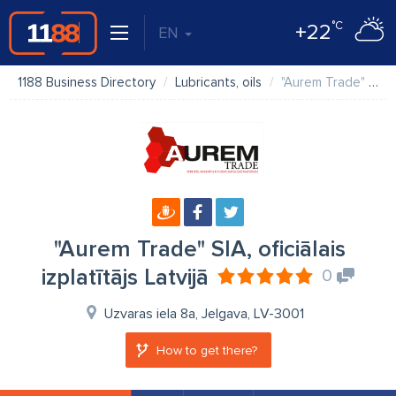
°C
+22
EN
1188 Business Directory
Lubricants, oils
"Aurem Trade" SIA, oficiālais izplatītājs Latvijā
"Aurem Trade" SIA, oficiālais
izplatītājs Latvijā
0
Uzvaras iela 8a, Jelgava, LV-3001
How to get there?