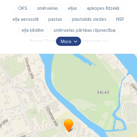
OKS
smērvielas
eļļas
apkopes līdzekļi
eļļa aerosolā
pastas
plastiskās ziedes
NSF
eļļa ķēdēm
smērvielas pārtikas rūpniecībai
"Aurem Trade" SIA
aurem trade sia
More
aurem trade sia eļļas
aurem trade sia eļļas cenas
Aurem Trade Jelgava
eļļas Jelgava
eļļas un smērvielas
smērvielas gultņiem
eļļas blīvums
eļļas specifikācijas
smērviela
motoru eļļa
smērviela gultņiem