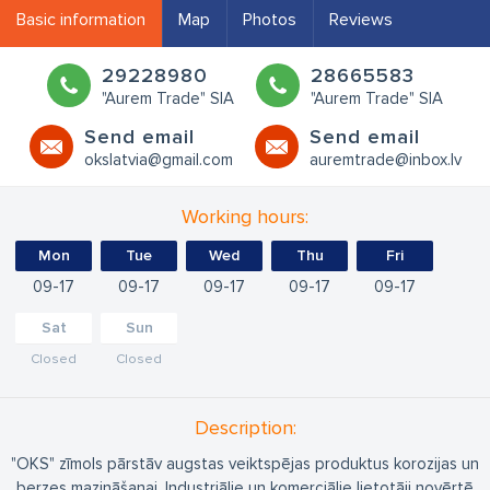
Basic information
Map
Photos
Reviews
29228980
28665583
"Aurem Trade" SIA
"Aurem Trade" SIA
Send email
Send email
okslatvia@gmail.com
auremtrade@inbox.lv
Working hours:
Mon
Tue
Wed
Thu
Fri
09
17
09
17
09
17
09
17
09
17
Sat
Sun
Closed
Closed
Description:
"OKS" zīmols pārstāv augstas veiktspējas produktus korozijas un
berzes mazināšanai. Industriālie un komerciālie lietotāji novērtē