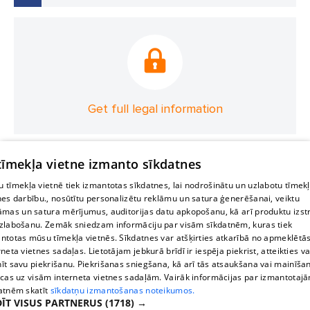
Get full legal information
 tīmekļa vietne izmanto sīkdatnes
 tīmekļa vietnē tiek izmantotas sīkdatnes, lai nodrošinātu un uzlabotu tīmek
nes darbību., nosūtītu personalizētu reklāmu un satura ģenerēšanai, veiktu
āmas un satura mērījumus, auditorijas datu apkopošanu, kā arī produktu izst
zlabošanu. Zemāk sniedzam informāciju par visām sīkdatnēm, kuras tiek
ntotas mūsu tīmekļa vietnēs. Sīkdatnes var atšķirties atkarībā no apmeklētā
rneta vietnes sadaļas. Lietotājam jebkurā brīdī ir iespēja piekrist, atteikties va
īt savu piekrišanu. Piekrišanas sniegšana, kā arī tās atsaukšana vai mainīša
ecas uz visām interneta vietnes sadaļām. Vairāk informācijas par izmantotaj
atnēm skatīt
sīkdatņu izmantošanas noteikumos.
ĪT VISUS PARTNERUS
(1718) →