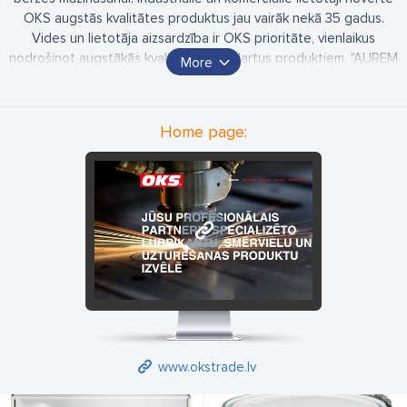
OKS augstās kvalitātes produktus jau vairāk nekā 35 gadus.
Vides un lietotāja aizsardzība ir OKS prioritāte, vienlaikus
nodrošinot augstākās kvalitātes standartus produktiem. "AUREM
More
TRADE" tirdzniecības komanda šajā nozarē darbojas jau kopš
1996.gada.
Izbraucam pie klientiem uz produkcijas demonstrāciju.
Home page:
www.okstrade.lv
www.okstrade.lv