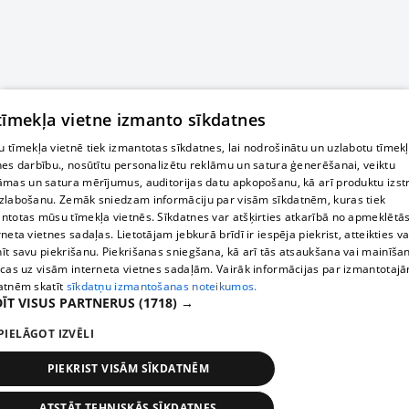
 tīmekļa vietne izmanto sīkdatnes
 tīmekļa vietnē tiek izmantotas sīkdatnes, lai nodrošinātu un uzlabotu tīmek
nes darbību., nosūtītu personalizētu reklāmu un satura ģenerēšanai, veiktu
āmas un satura mērījumus, auditorijas datu apkopošanu, kā arī produktu izst
zlabošanu. Zemāk sniedzam informāciju par visām sīkdatnēm, kuras tiek
ntotas mūsu tīmekļa vietnēs. Sīkdatnes var atšķirties atkarībā no apmeklētā
rneta vietnes sadaļas. Lietotājam jebkurā brīdī ir iespēja piekrist, atteikties va
īt savu piekrišanu. Piekrišanas sniegšana, kā arī tās atsaukšana vai mainīša
ecas uz visām interneta vietnes sadaļām. Vairāk informācijas par izmantotaj
atnēm skatīt
sīkdatņu izmantošanas noteikumos.
ĪT VISUS PARTNERUS
(1718) →
PIELĀGOT IZVĒLI
PIEKRIST VISĀM SĪKDATNĒM
ATSTĀT TEHNISKĀS SĪKDATNES