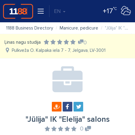
°C
+17
EN
1188 Business Directory
Manicure, pedicure
"Jūlija" IK "Elelija" salons
Ļinas nagu studija
0
Pulkveža O. Kalpaka iela 7 - 7, Jelgava, LV-3001
"Jūlija" IK "Elelija" salons
0