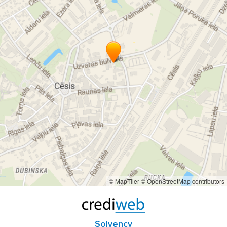
© MapTiler
© OpenStreetMap contributors
Solvency