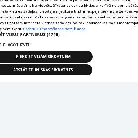
ntotas mūsu tīmekļa vietnēs. Sīkdatnes var atšķirties atkarībā no apmeklētā
rneta vietnes sadaļas. Lietotājam jebkurā brīdī ir iespēja piekrist, atteikties va
īt savu piekrišanu. Piekrišanas sniegšana, kā arī tās atsaukšana vai mainīša
ecas uz visām interneta vietnes sadaļām. Vairāk informācijas par izmantotaj
atnēm skatīt
sīkdatņu izmantošanas noteikumos.
ĪT VISUS PARTNERUS
(1718) →
PIELĀGOT IZVĒLI
PIEKRIST VISĀM SĪKDATNĒM
ATSTĀT TEHNISKĀS SĪKDATNES
TEHNISKĀS/OBLIGĀTĀS
STATISTIKAS
MĒRĶĒŠANA
FUNKCIONĀLĀS
NEKLASIFICĒTĀS
ehniskās/obligātās
Statistikas
Mērķēšana
Funkcionālās
Neklasificēt
niskās/obligātās sīkdatnes nepieciešamas, lai lietotājs varētu brīvi apmeklēt un pārlūk
Add your company