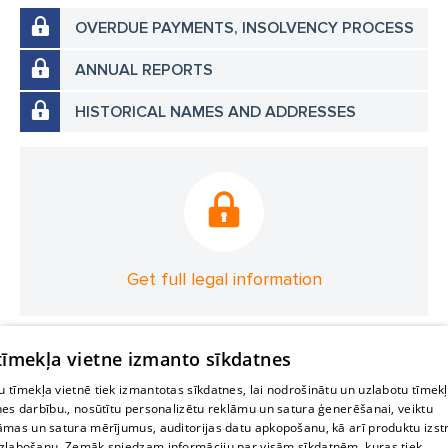
OVERDUE PAYMENTS, INSOLVENCY PROCESS
ANNUAL REPORTS
HISTORICAL NAMES AND ADDRESSES
Get full legal information
 tīmekļa vietne izmanto sīkdatnes
 tīmekļa vietnē tiek izmantotas sīkdatnes, lai nodrošinātu un uzlabotu tīmek
nes darbību., nosūtītu personalizētu reklāmu un satura ģenerēšanai, veiktu
āmas un satura mērījumus, auditorijas datu apkopošanu, kā arī produktu izst
zlabošanu. Zemāk sniedzam informāciju par visām sīkdatnēm, kuras tiek