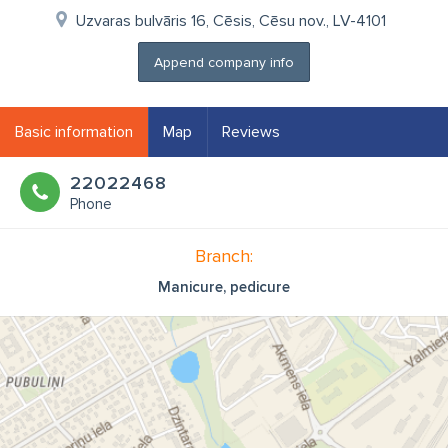
Uzvaras bulvāris 16, Cēsis, Cēsu nov., LV-4101
Append company info
Basic information
Map
Reviews
22022468
Phone
Branch:
Manicure, pedicure