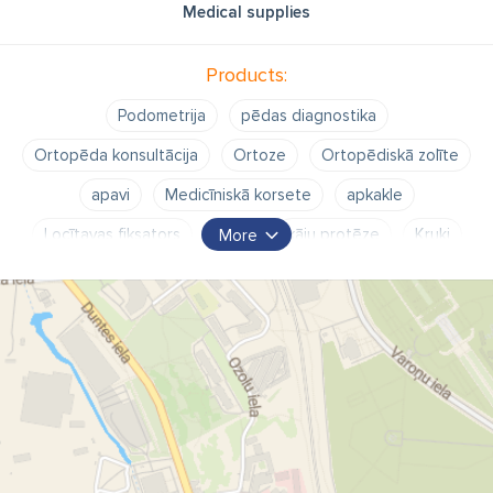
Medical supplies
Products:
Podometrija
pēdas diagnostika
Ortopēda konsultācija
Ortoze
Ortopēdiskā zolīte
apavi
Medicīniskā korsete
apkakle
Locītavas fiksators
Roku
kāju protēze
Kruķi
More
Invalīdu krēsli
rati
Tehniskie palīglīdzekļi
Āzītis
spieķi
krāģi
staiguļi
Josta
kompresijas zeķes
Šina
plakanā pēda
Krāģu
āzīšu
kruķu
staiguļu
invalīdu ratu noma