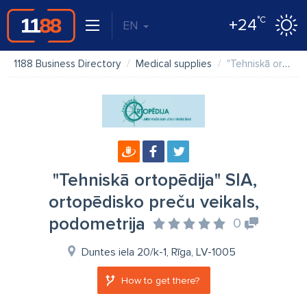
°C
+24
EN
1188 Business Directory
Medical supplies
"Tehniskā ortopēdija" SIA, ortopēdisko preču veikals, podometrija
"Tehniskā ortopēdija" SIA,
ortopēdisko preču veikals,
podometrija
0
Duntes iela 20/k-1, Rīga, LV-1005
How to get there?