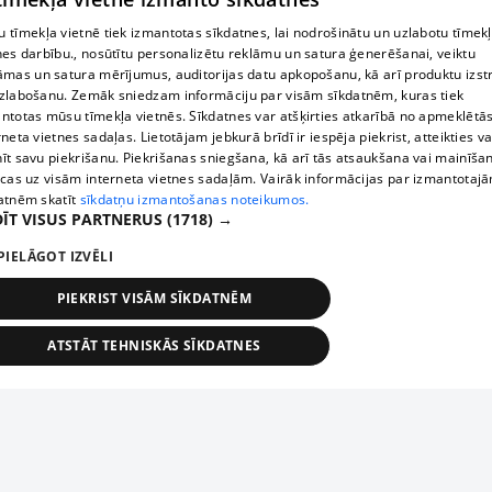
 tīmekļa vietnē tiek izmantotas sīkdatnes, lai nodrošinātu un uzlabotu tīmek
nes darbību., nosūtītu personalizētu reklāmu un satura ģenerēšanai, veiktu
āmas un satura mērījumus, auditorijas datu apkopošanu, kā arī produktu izst
zlabošanu. Zemāk sniedzam informāciju par visām sīkdatnēm, kuras tiek
ntotas mūsu tīmekļa vietnēs. Sīkdatnes var atšķirties atkarībā no apmeklētā
rneta vietnes sadaļas. Lietotājam jebkurā brīdī ir iespēja piekrist, atteikties va
īt savu piekrišanu. Piekrišanas sniegšana, kā arī tās atsaukšana vai mainīša
ecas uz visām interneta vietnes sadaļām. Vairāk informācijas par izmantotaj
atnēm skatīt
sīkdatņu izmantošanas noteikumos.
ĪT VISUS PARTNERUS
(1718) →
PIELĀGOT IZVĒLI
PIEKRIST VISĀM SĪKDATNĒM
ATSTĀT TEHNISKĀS SĪKDATNES
TEHNISKĀS/OBLIGĀTĀS
STATISTIKAS
MĒRĶĒŠANA
FUNKCIONĀLĀS
NEKLASIFICĒTĀS