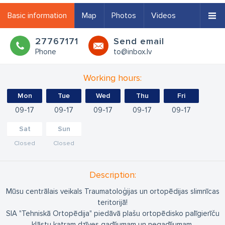
Basic information
Map
Photos
Videos
27767171
Send email
Phone
to@inbox.lv
Working hours:
Mon
Tue
Wed
Thu
Fri
09
17
09
17
09
17
09
17
09
17
Sat
Sun
Closed
Closed
Description:
Mūsu centrālais veikals Traumatoloģijas un ortopēdijas slimnīcas
teritorijā!
SIA "Tehniskā Ortopēdija" piedāvā plašu ortopēdisko palīgierīču
klāstu katram dzīves gadījumam un negadījumam.