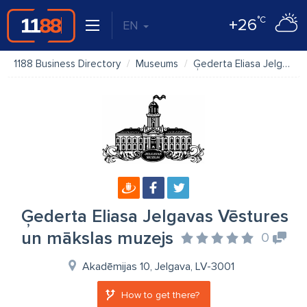
°C
+26
EN
1188 Business Directory
Museums
Ģederta Eliasa Jelgavas Vēstures un mākslas muzejs
Ģederta Eliasa Jelgavas Vēstures
un mākslas muzejs
0
Akadēmijas 10, Jelgava, LV-3001
How to get there?