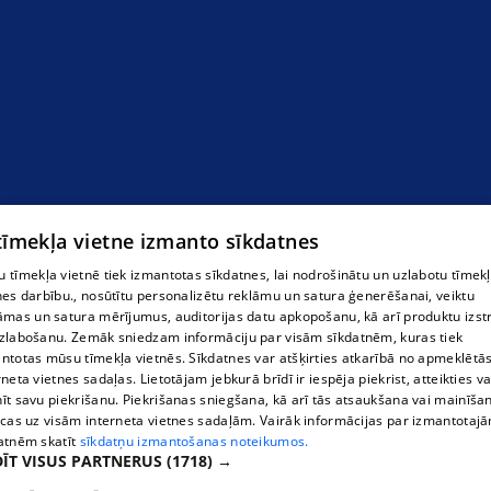
 tīmekļa vietne izmanto sīkdatnes
 tīmekļa vietnē tiek izmantotas sīkdatnes, lai nodrošinātu un uzlabotu tīmek
nes darbību., nosūtītu personalizētu reklāmu un satura ģenerēšanai, veiktu
āmas un satura mērījumus, auditorijas datu apkopošanu, kā arī produktu izst
zlabošanu. Zemāk sniedzam informāciju par visām sīkdatnēm, kuras tiek
ntotas mūsu tīmekļa vietnēs. Sīkdatnes var atšķirties atkarībā no apmeklētā
rneta vietnes sadaļas. Lietotājam jebkurā brīdī ir iespēja piekrist, atteikties va
īt savu piekrišanu. Piekrišanas sniegšana, kā arī tās atsaukšana vai mainīša
ecas uz visām interneta vietnes sadaļām. Vairāk informācijas par izmantotaj
atnēm skatīt
sīkdatņu izmantošanas noteikumos.
ĪT VISUS PARTNERUS
(1718) →