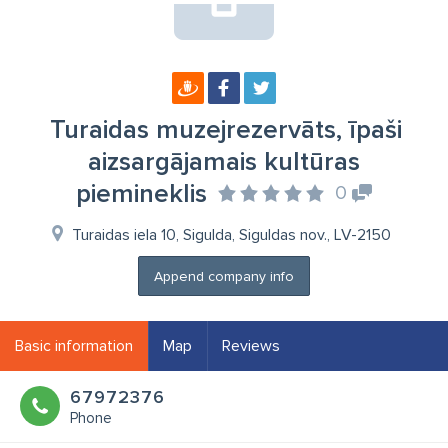
Turaidas muzejrezervāts, īpaši
aizsargājamais kultūras
piemineklis
0
Turaidas iela 10, Sigulda, Siguldas nov., LV-2150
Append company info
Basic information
Map
Reviews
67972376
Phone