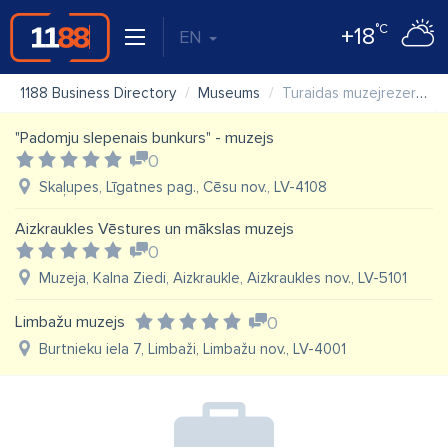
°C
+18
EN
1188 Business Directory
Museums
Turaidas muzejrezervāts, īpaši aizsargājamais kultūras piemineklis
"Padomju slepenais bunkurs" - muzejs
0
Skaļupes, Līgatnes pag., Cēsu nov., LV-4108
Aizkraukles Vēstures un mākslas muzejs
0
Muzeja, Kalna Ziedi, Aizkraukle, Aizkraukles nov., LV-5101
Limbažu muzejs
0
Burtnieku iela 7, Limbaži, Limbažu nov., LV-4001