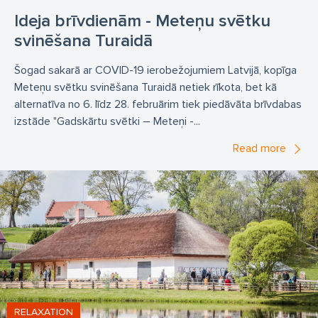
Ideja brīvdienām - Meteņu svētku
svinēšana Turaidā
Šogad sakarā ar COVID-19 ierobežojumiem Latvijā, kopīga
Meteņu svētku svinēšana Turaidā netiek rīkota, bet kā
alternatīva no 6. līdz 28. februārim tiek piedāvāta brīvdabas
izstāde "Gadskārtu svētki – Meteņi -...
Read more
RELAXATION