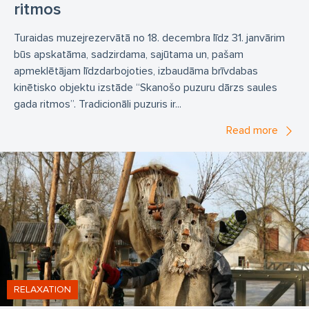
ritmos
Turaidas muzejrezervātā no 18. decembra līdz 31. janvārim
būs apskatāma, sadzirdama, sajūtama un, pašam
apmeklētājam līdzdarbojoties, izbaudāma brīvdabas
kinētisko objektu izstāde “Skanošo puzuru dārzs saules
gada ritmos”. Tradicionāli puzuris ir...
Read more
RELAXATION