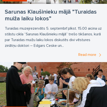
Sarunas Klaušinieku mājā ”Turaidas
muiža laiku lokos”
Turaidas muzejrezervāts 5. septembrī plkst. 15.00 aicina uz
stāstu cikla “Sarunas Klaušinieku mājā” trešo tikšanos, kurā
par Turaidas muižu laiku lokos diskutēs divi vēstures
zinātņu doktori – Edgars Ceske un...
Read more