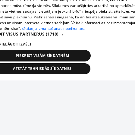
ntotas mūsu tīmekļa vietnēs. Sīkdatnes var atšķirties atkarībā no apmeklētā
rneta vietnes sadaļas. Lietotājam jebkurā brīdī ir iespēja piekrist, atteikties va
īt savu piekrišanu. Piekrišanas sniegšana, kā arī tās atsaukšana vai mainīša
ecas uz visām interneta vietnes sadaļām. Vairāk informācijas par izmantotaj
atnēm skatīt
sīkdatņu izmantošanas noteikumos.
ĪT VISUS PARTNERUS
(1718) →
PIELĀGOT IZVĒLI
PIEKRIST VISĀM SĪKDATNĒM
ATSTĀT TEHNISKĀS SĪKDATNES
TEHNISKĀS/OBLIGĀTĀS
STATISTIKAS
MĒRĶĒŠANA
FUNKCIONĀLĀS
NEKLASIFICĒTĀS
ehniskās/obligātās
Statistikas
Mērķēšana
Funkcionālās
Neklasificēt
niskās/obligātās sīkdatnes nepieciešamas, lai lietotājs varētu brīvi apmeklēt un pārlūk
Add your company