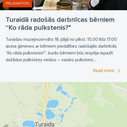
RELAXATION
Turaidā radošās darbnīcas bērniem
“Ko rāda pulkstenis?”
Turaidas muzejrezervāts 18. jūlijā no plkst. 15.00 līdz 17.00
aicina ģimenes ar bērniem piedalīties radošajās darbnīcās
“Ko rāda pulkstenis?”, kurās bērniem būs iespēja iepazīt
dažādus pulksteņu veidus – saules pulksteni,...
Read more