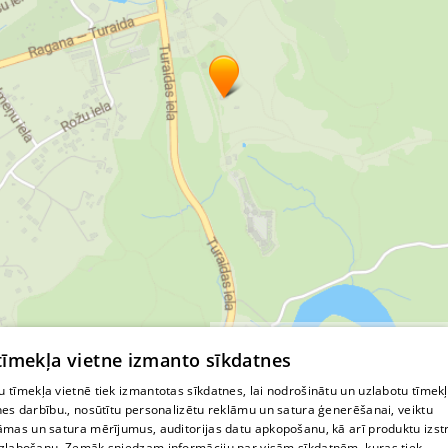
© MapTiler
© OpenStreetMap contributors
 tīmekļa vietne izmanto sīkdatnes
 tīmekļa vietnē tiek izmantotas sīkdatnes, lai nodrošinātu un uzlabotu tīmek
nes darbību., nosūtītu personalizētu reklāmu un satura ģenerēšanai, veiktu
āmas un satura mērījumus, auditorijas datu apkopošanu, kā arī produktu izst
zlabošanu. Zemāk sniedzam informāciju par visām sīkdatnēm, kuras tiek