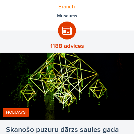
Branch:
Museums
1188 advices
HOLIDAYS
Skanošo puzuru dārzs saules gada