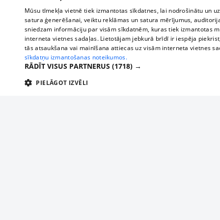
Mūsu tīmekļa vietnē tiek izmantotas sīkdatnes, lai nodrošinātu un u
satura ģenerēšanai, veiktu reklāmas un satura mērījumus, auditorij
sniedzam informāciju par visām sīkdatnēm, kuras tiek izmantotas mū
interneta vietnes sadaļas. Lietotājam jebkurā brīdī ir iespēja piekrist
tās atsaukšana vai mainīšana attiecas uz visām interneta vietnes s
sīkdatņu izmantošanas noteikumos.
RĀDĪT VISUS PARTNERUS
(1718) →
PIELĀGOT IZVĒLI
TEHNISKĀS/OBLIGĀTĀS
STATISTIKAS
M
Tehniskās/
Tehniskās/obligātās sīkdatnes nepieciešamas, lai lietotājs varētu brīvi apm
lietotājam nepieciešamo informāciju.
About us
Compan
Nodrošinātājs
/
Darbības
Advertisement
Buses, t
Nosaukums
Apra
Domēns
ilgums
interna
For business
delfi-adid
delfi.lv
1 gads
Izdev
Bus tick
Tariffs
gdpr
measureadv.com
59
Šis s
Train ti