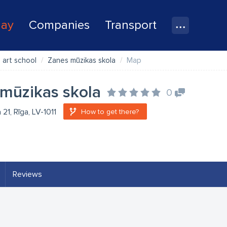
lay
Companies
Transport
 art school
Zanes mūzikas skola
Map
mūzikas skola
0
a 21, Rīga, LV-1011
How to get there?
Reviews