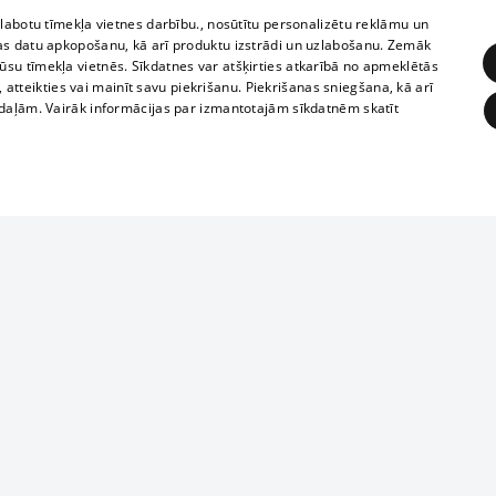
zlabotu tīmekļa vietnes darbību., nosūtītu personalizētu reklāmu un
as datu apkopošanu, kā arī produktu izstrādi un uzlabošanu. Zemāk
su tīmekļa vietnēs. Sīkdatnes var atšķirties atkarībā no apmeklētās
, atteikties vai mainīt savu piekrišanu. Piekrišanas sniegšana, kā arī
adaļām. Vairāk informācijas par izmantotajām sīkdatnēm skatīt
ĒRĶĒŠANA
FUNKCIONĀLĀS
NEKLASIFICĒTĀS
Reproduction, o
obligātās
Statistikas
Mērķēšana
Funkcionālās
Neklasificētās
parts or the i
parts of informa
eklēt un pārlūkot tīmekļa vietni un izmantot tās piedāvātās iespējas. Bez šīm sīkdatnēm 
Also automatic
ies
In the cinemas
of any materia
rains,
TV program
strictly forbid
ksts
tional schedules
website.
Contract rules
ēja norādītais identifikators
ets
360 Ziņas kontakti
īkfails tiek izmantots, lai saglabātu lietotāja piekrišanas statusu sīkdatnēm pašreizējā 
ckets