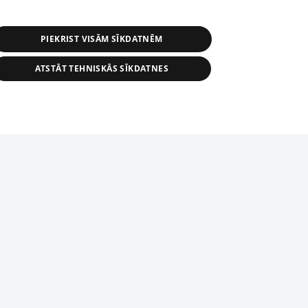
PIEKRIST VISĀM SĪKDATNĒM
ATSTĀT TEHNISKĀS SĪKDATNES
r distribution of 1188 database, its
nformation contained in the database, or
tion in any form is strictly prohibited.
tīmekļa vietne nevarēs pilnvērtīgi darboties un sniegt
 download is prohibited. Reproduction
l published on the website 1188 is
den without the editorial license of 1188
domēnā.