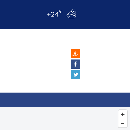
°C
+24