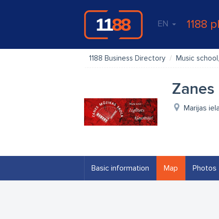
1188 p
EN
1188 Business Directory
Music school,
Zanes 
Marijas iel
Basic information
Map
Photos