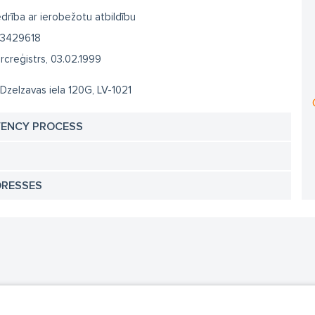
drība ar ierobežotu atbildību
3429618
creģistrs, 03.02.1999
 Dzelzavas iela 120G, LV-1021
VENCY PROCESS
DRESSES