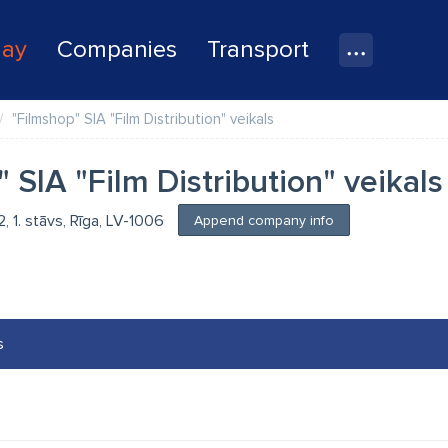
lay
Companies
Transport
"Filmshop" SIA "Film Distribution" veikals
 SIA "Film Distribution" veikals
, 1. stāvs, Rīga, LV-1006
Append company info
s