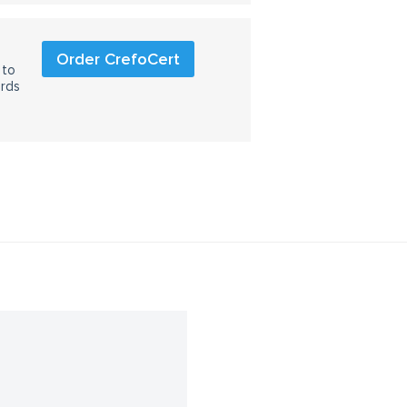
Order CrefoCert
 to
ards