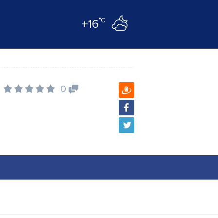
°C
+16
0