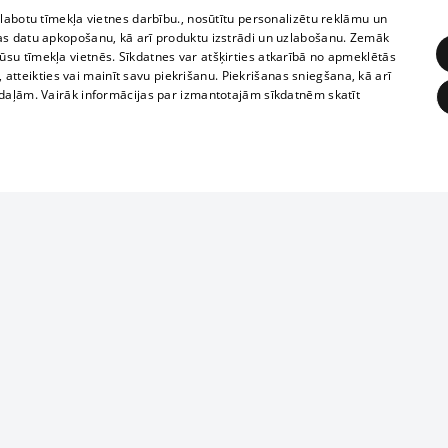
zlabotu tīmekļa vietnes darbību., nosūtītu personalizētu reklāmu un
as datu apkopošanu, kā arī produktu izstrādi un uzlabošanu. Zemāk
su tīmekļa vietnēs. Sīkdatnes var atšķirties atkarībā no apmeklētās
, atteikties vai mainīt savu piekrišanu. Piekrišanas sniegšana, kā arī
adaļām. Vairāk informācijas par izmantotajām sīkdatnēm skatīt
ĒRĶĒŠANA
FUNKCIONĀLĀS
NEKLASIFICĒTĀS
Reproduction, o
obligātās
Statistikas
Mērķēšana
Funkcionālās
Neklasificētās
parts or the i
parts of informa
eklēt un pārlūkot tīmekļa vietni un izmantot tās piedāvātās iespējas. Bez šīm sīkdatnēm 
Also automatic
ies
In the cinemas
of any materia
rains,
TV program
strictly forbid
ksts
tional schedules
website.
Contract rules
ēja norādītais identifikators
ets
360 Ziņas kontakti
īkfails tiek izmantots, lai saglabātu lietotāja piekrišanas statusu sīkdatnēm pašreizējā 
ckets