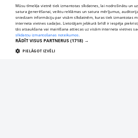
Mūsu tīmekļa vietnē tiek izmantotas sīkdatnes, lai nodrošinātu un u
satura ģenerēšanai, veiktu reklāmas un satura mērījumus, auditorij
sniedzam informāciju par visām sīkdatnēm, kuras tiek izmantotas mū
interneta vietnes sadaļas. Lietotājam jebkurā brīdī ir iespēja piekrist
tās atsaukšana vai mainīšana attiecas uz visām interneta vietnes s
sīkdatņu izmantošanas noteikumos.
RĀDĪT VISUS PARTNERUS
(1718) →
PIELĀGOT IZVĒLI
TEHNISKĀS/OBLIGĀTĀS
STATISTIKAS
M
Tehniskās/
Tehniskās/obligātās sīkdatnes nepieciešamas, lai lietotājs varētu brīvi apm
lietotājam nepieciešamo informāciju.
About us
Compan
Nodrošinātājs
/
Darbības
Advertisement
Buses, t
Nosaukums
Apra
Domēns
ilgums
interna
For business
delfi-adid
delfi.lv
1 gads
Izdev
Bus tick
Tariffs
gdpr
measureadv.com
59
Šis s
Train ti