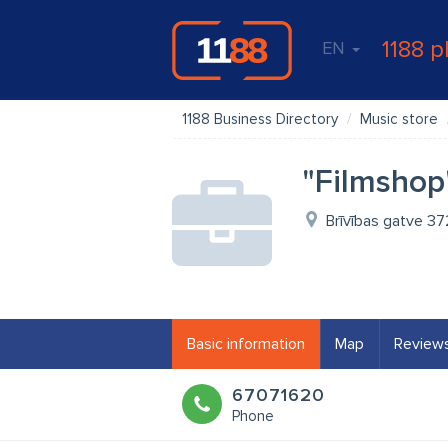
1188 p
EN
1188 Business Directory
Music store
"Filmshop"
Brīvības gatve 372
Basic information
Map
Review
67071620
Phone