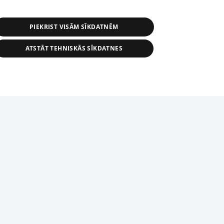
PIEKRIST VISĀM SĪKDATNĒM
ATSTĀT TEHNISKĀS SĪKDATNES
r distribution of 1188 database, its
nformation contained in the database, or
tion in any form is strictly prohibited.
tīmekļa vietne nevarēs pilnvērtīgi darboties un sniegt
 download is prohibited. Reproduction
l published on the website 1188 is
den without the editorial license of 1188
domēnā.