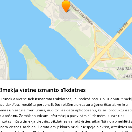
© MapTiler
© OpenStreetMap contributors
 tīmekļa vietne izmanto sīkdatnes
 tīmekļa vietnē tiek izmantotas sīkdatnes, lai nodrošinātu un uzlabotu tīmek
nes darbību., nosūtītu personalizētu reklāmu un satura ģenerēšanai, veiktu
āmas un satura mērījumus, auditorijas datu apkopošanu, kā arī produktu izst
zlabošanu. Zemāk sniedzam informāciju par visām sīkdatnēm, kuras tiek
ntotas mūsu tīmekļa vietnēs. Sīkdatnes var atšķirties atkarībā no apmeklētā
rneta vietnes sadaļas. Lietotājam jebkurā brīdī ir iespēja piekrist, atteikties va