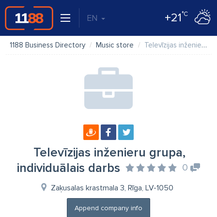
°C
+21
EN
1188 Business Directory
Music store
Televīzijas inženieru grupa, individuālais darbs
Televīzijas inženieru grupa,
individuālais darbs
0
Zaķusalas krastmala 3, Rīga, LV-1050
Append company info