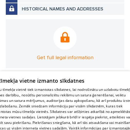
HISTORICAL NAMES AND ADDRESSES
Get full legal information
 tīmekļa vietne izmanto sīkdatnes
 tīmekļa vietnē tiek izmantotas sīkdatnes, lai nodrošinātu un uzlabotu tīmek
nes darbību., nosūtītu personalizētu reklāmu un satura ģenerēšanai, veiktu
āmas un satura mērījumus, auditorijas datu apkopošanu, kā arī produktu izst
zlabošanu. Zemāk sniedzam informāciju par visām sīkdatnēm, kuras tiek
ntotas mūsu tīmekļa vietnēs. Sīkdatnes var atšķirties atkarībā no apmeklētā
rneta vietnes sadaļas. Lietotājam jebkurā brīdī ir iespēja piekrist, atteikties va
īt savu piekrišanu. Piekrišanas sniegšana, kā arī tās atsaukšana vai mainīša
ecas uz visām interneta vietnes sadaļām. Vairāk informācijas par izmantotaj