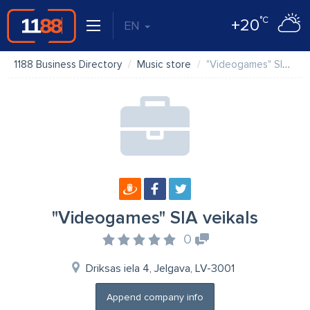
°C
+20
EN
1188 Business Directory
Music store
"Videogames" SIA veikals
"Videogames" SIA veikals
0
Driksas iela 4, Jelgava, LV-3001
Append company info