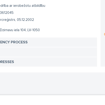
drība ar ierobežotu atbildību
3612045
creģistrs, 05.12.2002
 Dzirnavu iela 104, LV-1050
VENCY PROCESS
DRESSES