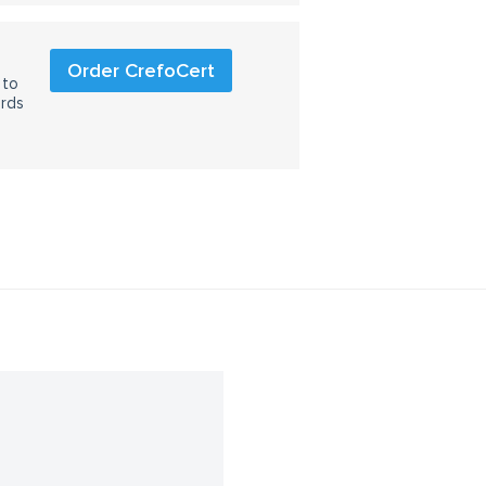
Order CrefoCert
 to
ards