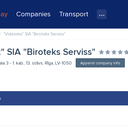
lay
Companies
Transport
"Videomix" SIA "Biroteks Serviss"
 SIA "Biroteks Serviss"
a 3 - 1. kab., 13. stāvs, Rīga, LV-1050
Append company info
s