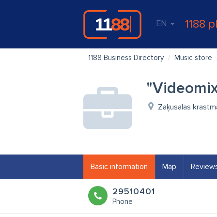
1188 p
EN
1188 Business Directory
Music store
"Videomix"
Zaķusalas krastmal
Basic information
Map
Review
29510401
Phone