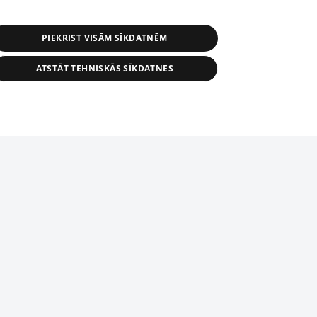
PIEKRIST VISĀM SĪKDATNĒM
ATSTĀT TEHNISKĀS SĪKDATNES
r distribution of 1188 database, its
nformation contained in the database, or
tion in any form is strictly prohibited.
tīmekļa vietne nevarēs pilnvērtīgi darboties un sniegt
 download is prohibited. Reproduction
l published on the website 1188 is
den without the editorial license of 1188
domēnā.