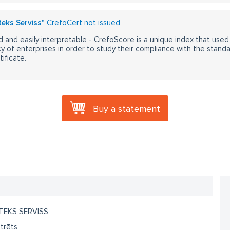
teks Serviss"
CrefoCert not issued
 and easily interpretable - CrefoScore is a unique index that used
y of enterprises in order to study their compliance with the stand
ificate.
Buy a statement
TEKS SERVISS
trēts