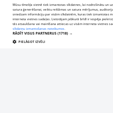
Mūsu tīmekļa vietnē tiek izmantotas sīkdatnes, lai nodrošinātu un u
satura ģenerēšanai, veiktu reklāmas un satura mērījumus, auditorij
sniedzam informāciju par visām sīkdatnēm, kuras tiek izmantotas mū
interneta vietnes sadaļas. Lietotājam jebkurā brīdī ir iespēja piekrist
tās atsaukšana vai mainīšana attiecas uz visām interneta vietnes s
sīkdatņu izmantošanas noteikumos.
RĀDĪT VISUS PARTNERUS
(1718) →
PIELĀGOT IZVĒLI
TEHNISKĀS/OBLIGĀTĀS
STATISTIKAS
M
Tehniskās/
Tehniskās/obligātās sīkdatnes nepieciešamas, lai lietotājs varētu brīvi apm
lietotājam nepieciešamo informāciju.
About us
Compan
Nodrošinātājs
/
Darbības
Advertisement
Buses, t
Nosaukums
Apra
Domēns
ilgums
interna
For business
delfi-adid
delfi.lv
1 gads
Izdev
Bus tick
Tariffs
gdpr
measureadv.com
59
Šis s
Train ti