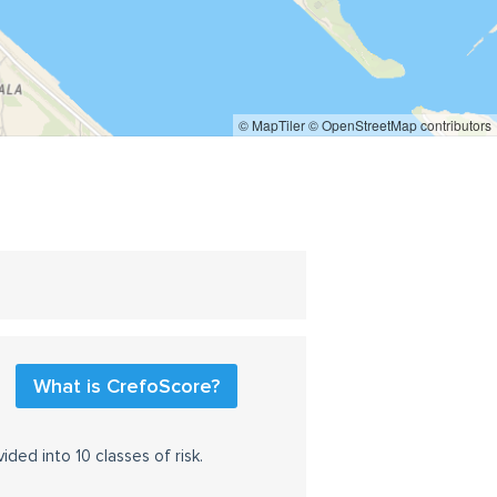
© MapTiler
© OpenStreetMap contributors
What is CrefoScore?
ided into 10 classes of risk.