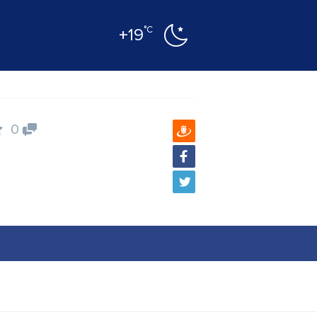
°C
+19
0