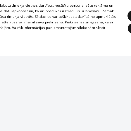
zlabotu tīmekļa vietnes darbību., nosūtītu personalizētu reklāmu un
as datu apkopošanu, kā arī produktu izstrādi un uzlabošanu. Zemāk
su tīmekļa vietnēs. Sīkdatnes var atšķirties atkarībā no apmeklētās
, atteikties vai mainīt savu piekrišanu. Piekrišanas sniegšana, kā arī
adaļām. Vairāk informācijas par izmantotajām sīkdatnēm skatīt
ĒRĶĒŠANA
FUNKCIONĀLĀS
NEKLASIFICĒTĀS
Reproduction, o
obligātās
Statistikas
Mērķēšana
Funkcionālās
Neklasificētās
parts or the i
parts of informa
eklēt un pārlūkot tīmekļa vietni un izmantot tās piedāvātās iespējas. Bez šīm sīkdatnēm 
Also automatic
ies
In the cinemas
of any materia
rains,
TV program
strictly forbid
ksts
tional schedules
website.
Contract rules
ēja norādītais identifikators
ets
360 Ziņas kontakti
īkfails tiek izmantots, lai saglabātu lietotāja piekrišanas statusu sīkdatnēm pašreizējā 
ckets