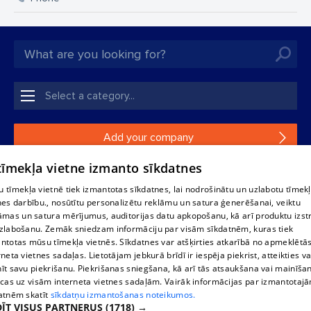
Add your company
 tīmekļa vietne izmanto sīkdatnes
If your company is not in our database, please fill in a
simple form.
 tīmekļa vietnē tiek izmantotas sīkdatnes, lai nodrošinātu un uzlabotu tīmek
nes darbību., nosūtītu personalizētu reklāmu un satura ģenerēšanai, veiktu
āmas un satura mērījumus, auditorijas datu apkopošanu, kā arī produktu izst
Reproduction, or distribution of 1188 database, its parts or the
zlabošanu. Zemāk sniedzam informāciju par visām sīkdatnēm, kuras tiek
information contained in the database, or parts of information in
ntotas mūsu tīmekļa vietnēs. Sīkdatnes var atšķirties atkarībā no apmeklētā
any form is strictly prohibited. Also automatic download is
rneta vietnes sadaļas. Lietotājam jebkurā brīdī ir iespēja piekrist, atteikties va
prohibited. Reproduction of any material published on the
īt savu piekrišanu. Piekrišanas sniegšana, kā arī tās atsaukšana vai mainīša
website 1188 is strictly forbidden without the editorial license of
ecas uz visām interneta vietnes sadaļām. Vairāk informācijas par izmantotaj
1188 website.
atnēm skatīt
sīkdatņu izmantošanas noteikumos.
ĪT VISUS PARTNERUS
(1718) →