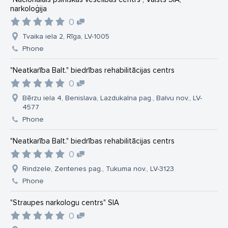
narkoloģija
0
Tvaika iela 2, Rīga, LV-1005
Phone
"Neatkarība Balt." biedrības rehabilitācijas centrs
0
Bērzu iela 4, Benislava, Lazdukalna pag., Balvu nov., LV-
4577
Phone
"Neatkarība Balt." biedrības rehabilitācijas centrs
0
Rindzele, Zentenes pag., Tukuma nov., LV-3123
Phone
"Straupes narkologu centrs" SIA
0