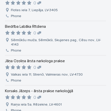
0
Flotes iela 7, Liepāja, LV-3405
Phone
Biedrība Labāka Rītdiena
0
Sērmūkšu muiža, Sērmūkši, Skujenes pag., Cēsu nov., LV-
4143
Phone
Jāņa Ozoliņa ārsta narkologa prakse
0
Valkas iela 11, Strenči, Valmieras nov., LV-4730
Phone
Korsaks Jāzeps - ārsta prakse narkoloģijā
0
Raiņa iela 5a, Rēzekne, LV-4601
Phone