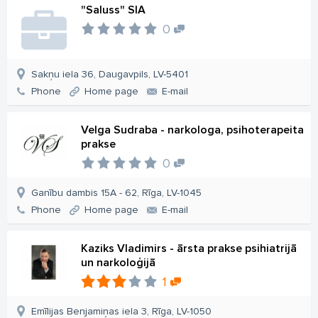
"Saluss" SIA
0
Sakņu iela 36, Daugavpils, LV-5401
Phone
Home page
E-mail
Velga Sudraba - narkologa, psihoterapeita
prakse
0
Ganību dambis 15A - 62, Rīga, LV-1045
Phone
Home page
E-mail
Kaziks Vladimirs - ārsta prakse psihiatrijā
un narkoloģijā
1
Emīlijas Benjamiņas iela 3, Rīga, LV-1050