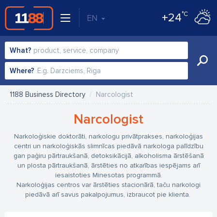
°C
+24
EN
What?
Where?
1188 Business Directory
Narcologist
Narcologist
Narkoloģiskie doktorāti, narkologu privātprakses, narkoloģijas
centri un narkoloģiskās slimnīcas piedāvā narkologa palīdzību
gan paģiru pārtraukšanā, detoksikācijā, alkoholisma ārstēšanā
un plosta pārtraukšanā, ārstēties no atkarības iespējams arī
iesaistoties Minesotas programmā.
Narkoloģijas centros var ārstēties stacionārā, taču narkologi
piedāvā arī savus pakalpojumus, izbraucot pie klienta.