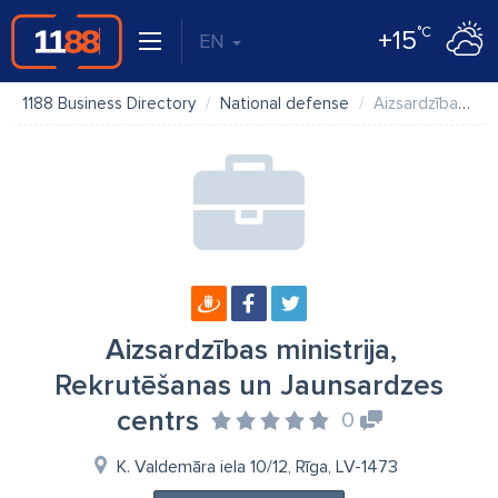
°C
+15
EN
1188 Business Directory
National defense
Aizsardzības ministrija, Rekrutēšanas un Jaunsardzes centrs
Aizsardzības ministrija,
Rekrutēšanas un Jaunsardzes
centrs
0
K. Valdemāra iela 10/12, Rīga, LV-1473