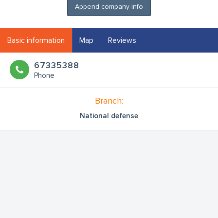
Append company info
Basic information
Map
Reviews
67335388
Phone
Branch:
National defense