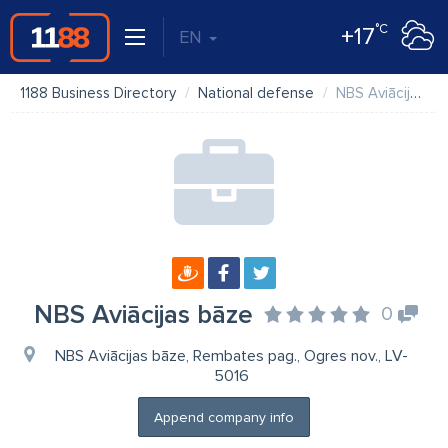
°C
+17
EN
1188 Business Directory
National defense
NBS Aviācijas bāze
NBS Aviācijas bāze
0
NBS Aviācijas bāze, Rembates pag., Ogres nov., LV-
5016
Append company info