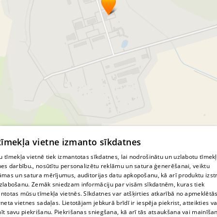
© MapTiler
© OpenStreetMap contributors
 tīmekļa vietne izmanto sīkdatnes
 tīmekļa vietnē tiek izmantotas sīkdatnes, lai nodrošinātu un uzlabotu tīmek
nes darbību., nosūtītu personalizētu reklāmu un satura ģenerēšanai, veiktu
āmas un satura mērījumus, auditorijas datu apkopošanu, kā arī produktu izst
zlabošanu. Zemāk sniedzam informāciju par visām sīkdatnēm, kuras tiek
ntotas mūsu tīmekļa vietnēs. Sīkdatnes var atšķirties atkarībā no apmeklētā
rneta vietnes sadaļas. Lietotājam jebkurā brīdī ir iespēja piekrist, atteikties va
īt savu piekrišanu. Piekrišanas sniegšana, kā arī tās atsaukšana vai mainīša