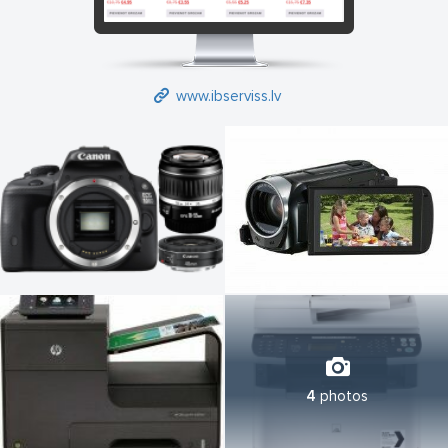
www.ibserviss.lv
4
photos