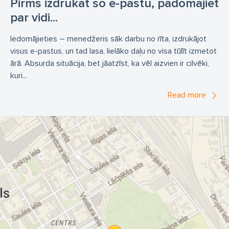
Pirms izdrukāt šo e-pastu, padomājiet
par vidi...
Iedomājieties – menedžeris sāk darbu no rīta, izdrukājot
visus e-pastus, un tad lasa, lielāko daļu no visa tūlīt izmetot
ārā. Absurda situācija, bet jāatzīst, ka vēl aizvien ir cilvēki,
kuri...
Read more