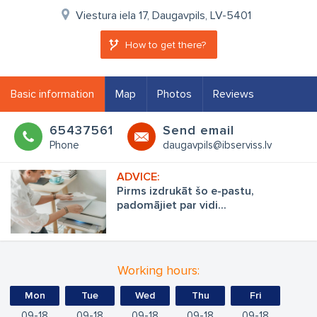
Viestura iela 17, Daugavpils, LV-5401
How to get there?
Basic information
Map
Photos
Reviews
65437561
Send email
Phone
daugavpils@ibserviss.lv
Pirms izdrukāt šo e-pastu,
padomājiet par vidi...
Working hours:
Mon
Tue
Wed
Thu
Fri
09
18
09
18
09
18
09
18
09
18