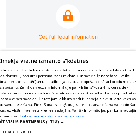
Get full legal information
 tīmekļa vietne izmanto sīkdatnes
 tīmekļa vietnē tiek izmantotas sīkdatnes, lai nodrošinātu un uzlabotu tīmek
nes darbību., nosūtītu personalizētu reklāmu un satura ģenerēšanai, veiktu
āmas un satura mērījumus, auditorijas datu apkopošanu, kā arī produktu izst
zlabošanu. Zemāk sniedzam informāciju par visām sīkdatnēm, kuras tiek
ntotas mūsu tīmekļa vietnēs. Sīkdatnes var atšķirties atkarībā no apmeklētā
rneta vietnes sadaļas. Lietotājam jebkurā brīdī ir iespēja piekrist, atteikties va
īt savu piekrišanu. Piekrišanas sniegšana, kā arī tās atsaukšana vai mainīša
ecas uz visām interneta vietnes sadaļām. Vairāk informācijas par izmantotaj
atnēm skatīt
sīkdatņu izmantošanas noteikumos.
ĪT VISUS PARTNERUS
(1718) →
PIELĀGOT IZVĒLI