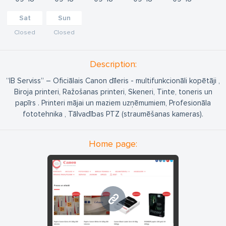
Sat
Sun
Closed
Closed
Description:
“IB Serviss” – Oficiālais Canon dīleris - multifunkcionāli kopētāji ,
Biroja printeri, Ražošanas printeri, Skeneri, Tinte, toneris un
papīrs . Printeri mājai un maziem uzņēmumiem, Profesionāla
fototehnika , Tālvadības PTZ (straumēšanas kameras).
Home page:
www.ibserviss.lv