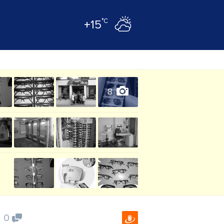
°C
+15
8
0