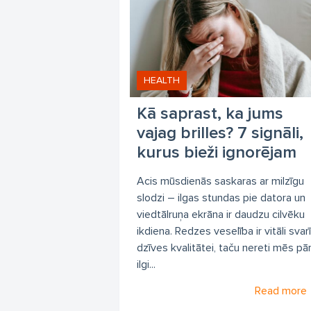
HEALTH
Kā saprast, ka jums
vajag brilles? 7 signāli,
kurus bieži ignorējam
Acis mūsdienās saskaras ar milzīgu
slodzi – ilgas stundas pie datora un
viedtālruņa ekrāna ir daudzu cilvēku
ikdiena. Redzes veselība ir vitāli svar
dzīves kvalitātei, taču nereti mēs pā
ilgi...
Read more