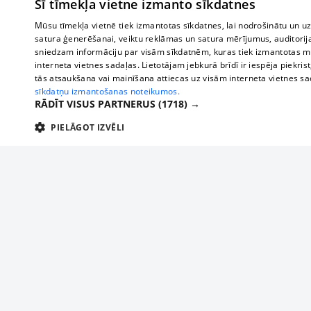
Šī tīmekļa vietne izmanto sīkdatnes
Mūsu tīmekļa vietnē tiek izmantotas sīkdatnes, lai nodrošinātu un u
satura ģenerēšanai, veiktu reklāmas un satura mērījumus, auditorij
sniedzam informāciju par visām sīkdatnēm, kuras tiek izmantotas mū
interneta vietnes sadaļas. Lietotājam jebkurā brīdī ir iespēja piekrist
tās atsaukšana vai mainīšana attiecas uz visām interneta vietnes s
sīkdatņu izmantošanas noteikumos.
RĀDĪT VISUS PARTNERUS
(1718) →
PIELĀGOT IZVĒLI
TEHNISKĀS/OBLIGĀTĀS
STATISTIKAS
M
Tehniskās/
Tehniskās/obligātās sīkdatnes nepieciešamas, lai lietotājs varētu brīvi apm
lietotājam nepieciešamo informāciju.
About us
Compan
Nodrošinātājs
/
Darbības
Advertisement
Buses, t
Nosaukums
Apra
Domēns
ilgums
interna
For business
delfi-adid
delfi.lv
1 gads
Izdev
Bus tick
Tariffs