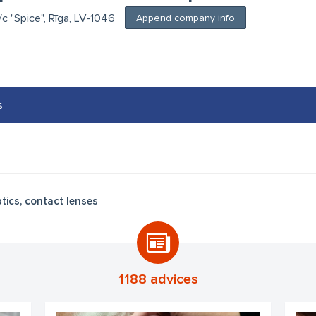
t/c "Spice", Rīga, LV-1046
Append company info
s
tics, contact lenses
1188 advices