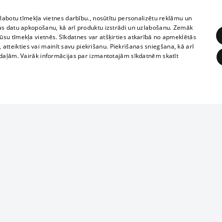
zlabotu tīmekļa vietnes darbību., nosūtītu personalizētu reklāmu un
as datu apkopošanu, kā arī produktu izstrādi un uzlabošanu. Zemāk
su tīmekļa vietnēs. Sīkdatnes var atšķirties atkarībā no apmeklētās
, atteikties vai mainīt savu piekrišanu. Piekrišanas sniegšana, kā arī
adaļām. Vairāk informācijas par izmantotajām sīkdatnēm skatīt
ĒRĶĒŠANA
FUNKCIONĀLĀS
NEKLASIFICĒTĀS
Reproduction, o
obligātās
Statistikas
Mērķēšana
Funkcionālās
Neklasificētās
parts or the i
parts of informa
eklēt un pārlūkot tīmekļa vietni un izmantot tās piedāvātās iespējas. Bez šīm sīkdatnēm 
Also automatic
ies
In the cinemas
of any materia
rains,
TV program
strictly forbid
ksts
tional schedules
website.
Contract rules
ēja norādītais identifikators
ets
360 Ziņas kontakti