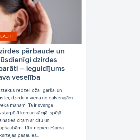
EALTH
zirdes pārbaude un
ūsdienīgi dzirdes
parāti – ieguldījums
avā veselībā
dztekus redzei, ožai, garšai un
ustei, dzirde ir viena no galvenajām
lvēka maņām. Tā ir svarīga
vstarpējā komunikācijā, spējā
zināties citam ar citu un,
apšaubāmi, tā ir nepieciešama
kārtējās pasaules...