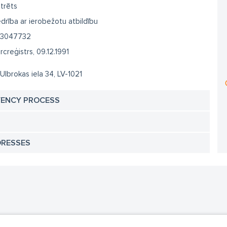
trēts
drība ar ierobežotu atbildību
3047732
creģistrs, 09.12.1991
 Ulbrokas iela 34, LV-1021
VENCY PROCESS
DRESSES