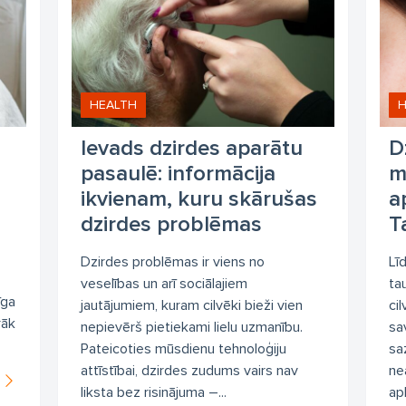
HEALTH
H
Ievads dzirdes aparātu
D
pasaulē: informācija
m
ikvienam, kuru skārušas
a
dzirdes problēmas
T
Dzirdes problēmas ir viens no
Lī
veselības un arī sociālajiem
ta
īga
jautājumiem, kuram cilvēki bieži vien
ci
rāk
nepievērš pietiekami lielu uzmanību.
sa
Pateicoties mūsdienu tehnoloģiju
sa
attīstībai, dzirdes zudums vairs nav
ne
liksta bez risinājuma –...
ap