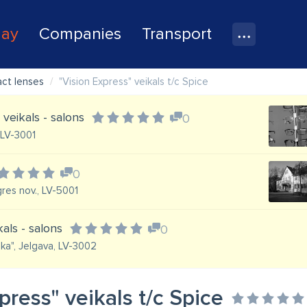
lay
Companies
Transport
act lenses
"Vision Express" veikals t/c Spice
veikals - salons
0
 LV-3001
0
gres nov., LV-5001
als - salons
0
eka", Jelgava, LV-3002
press" veikals t/c Spice