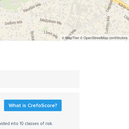
© MapTiler
© OpenStreetMap contributors
What is CrefoScore?
ided into 10 classes of risk.