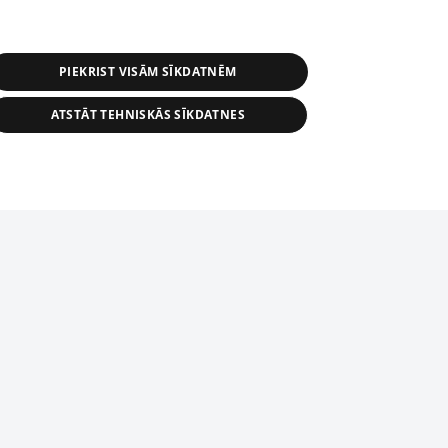
PIEKRIST VISĀM SĪKDATNĒM
ATSTĀT TEHNISKĀS SĪKDATNES
r distribution of 1188 database, its
nformation contained in the database, or
tion in any form is strictly prohibited.
tīmekļa vietne nevarēs pilnvērtīgi darboties un sniegt
 download is prohibited. Reproduction
l published on the website 1188 is
den without the editorial license of 1188