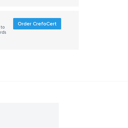
Order CrefoCert
 to
ards