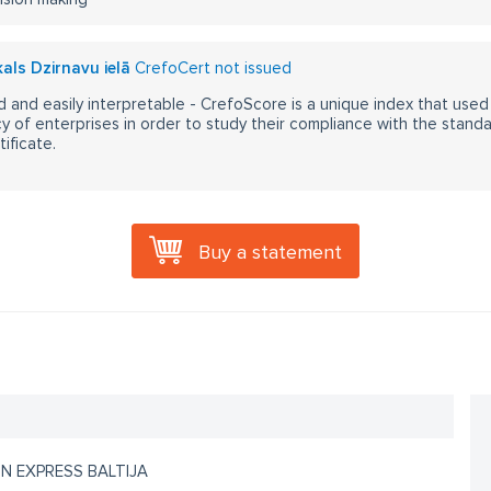
kals Dzirnavu ielā
CrefoCert not issued
 and easily interpretable - CrefoScore is a unique index that used
y of enterprises in order to study their compliance with the stand
ificate.
Buy a statement
ON EXPRESS BALTIJA