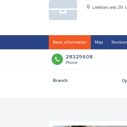
Lielirbes iela 29, 
Basic information
Map
Review
28325608
Phone
Branch:
Op