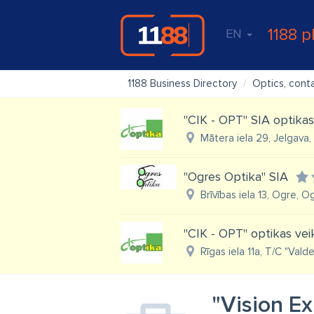
1188 p
EN
1188 Business Directory
Optics, cont
"CIK - OPT" SIA optikas 
Mātera iela 29, Jelgava,
"Ogres Optika" SIA
Brīvības iela 13, Ogre, O
"CIK - OPT" optikas veik
Rīgas iela 11a, T/C "Vald
"Vision Ex