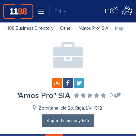
°C
+18
EN
1188 Business Directory
Other
"Amos Pro" SIA
Map
"Amos Pro" SIA
0
Zemitāna iela 2b, Rīga, LV-1012
Append company info