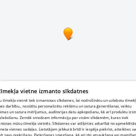
 tīmekļa vietne izmanto sīkdatnes
 tīmekļa vietnē tiek izmantotas sīkdatnes, lai nodrošinātu un uzlabotu tīmek
nes darbību., nosūtītu personalizētu reklāmu un satura ģenerēšanai, veiktu
āmas un satura mērījumus, auditorijas datu apkopošanu, kā arī produktu izst
zlabošanu. Zemāk sniedzam informāciju par visām sīkdatnēm, kuras tiek
ntotas mūsu tīmekļa vietnēs. Sīkdatnes var atšķirties atkarībā no apmeklētā
rneta vietnes sadaļas. Lietotājam jebkurā brīdī ir iespēja piekrist, atteikties va
īt savu piekrišanu. Piekrišanas sniegšana, kā arī tās atsaukšana vai mainīša