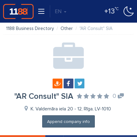
°C
+13
EN
1188 Business Directory
Other
"AR Consult" SIA
"AR Consult" SIA
0
K. Valdemāra iela 20 - 12, Rīga, LV-1010
Append company info