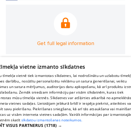
Get full legal information
 tīmekļa vietne izmanto sīkdatnes
 tīmekļa vietnē tiek izmantotas sīkdatnes, lai nodrošinātu un uzlabotu tīmek
nes darbību., nosūtītu personalizētu reklāmu un satura ģenerēšanai, veiktu
āmas un satura mērījumus, auditorijas datu apkopošanu, kā arī produktu izst
zlabošanu. Zemāk sniedzam informāciju par visām sīkdatnēm, kuras tiek
ntotas mūsu tīmekļa vietnēs. Sīkdatnes var atšķirties atkarībā no apmeklētā
rneta vietnes sadaļas. Lietotājam jebkurā brīdī ir iespēja piekrist, atteikties va
īt savu piekrišanu. Piekrišanas sniegšana, kā arī tās atsaukšana vai mainīša
ecas uz visām interneta vietnes sadaļām. Vairāk informācijas par izmantotaj
atnēm skatīt
sīkdatņu izmantošanas noteikumos.
ĪT VISUS PARTNERUS
(1718) →