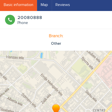
Basic information
Map
Reviews
20080888
Phone
Branch:
Other