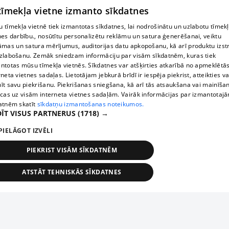
 tīmekļa vietne izmanto sīkdatnes
 tīmekļa vietnē tiek izmantotas sīkdatnes, lai nodrošinātu un uzlabotu tīmek
nes darbību., nosūtītu personalizētu reklāmu un satura ģenerēšanai, veiktu
āmas un satura mērījumus, auditorijas datu apkopošanu, kā arī produktu izst
zlabošanu. Zemāk sniedzam informāciju par visām sīkdatnēm, kuras tiek
ntotas mūsu tīmekļa vietnēs. Sīkdatnes var atšķirties atkarībā no apmeklētā
rneta vietnes sadaļas. Lietotājam jebkurā brīdī ir iespēja piekrist, atteikties va
īt savu piekrišanu. Piekrišanas sniegšana, kā arī tās atsaukšana vai mainīša
ecas uz visām interneta vietnes sadaļām. Vairāk informācijas par izmantotaj
atnēm skatīt
sīkdatņu izmantošanas noteikumos.
ĪT VISUS PARTNERUS
(1718) →
PIELĀGOT IZVĒLI
PIEKRIST VISĀM SĪKDATNĒM
ATSTĀT TEHNISKĀS SĪKDATNES
TEHNISKĀS/OBLIGĀTĀS
STATISTIKAS
MĒRĶĒŠANA
FUNKCIONĀLĀS
NEKLASIFICĒTĀS