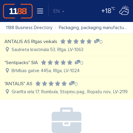
°C
+18
EN
1188 Business Directory
Packaging, packaging manufacture, packing
ANTALIS AS Rīgas veikals
0
Saulrieta krastmala 53, Rīga, LV-1063
"Sentipacks" SIA
0
Brīvības gatve 445a, Rīga, LV-1024
"ANTALIS" AS
0
Granīta iela 17, Rumbula, Stopiņu pag., Ropažu nov., LV-2119