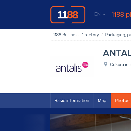
1188 p
EN
1188 Business Directory
Packaging, p
ANTALI
Cukura iel
Basic information
Map
Photos