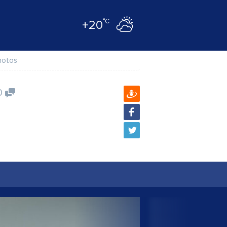
°C
+20
hotos
0