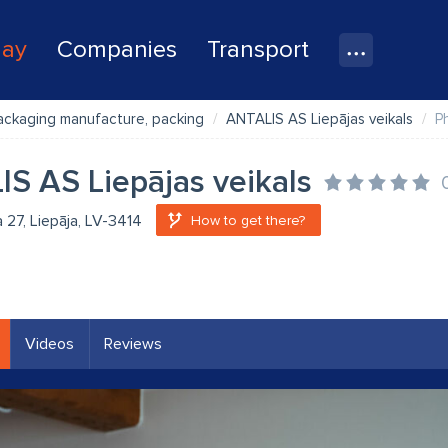
lay
Companies
Transport
ackaging manufacture, packing
ANTALIS AS Liepājas veikals
P
S AS Liepājas veikals
a 27, Liepāja, LV-3414
How to get there?
Videos
Reviews