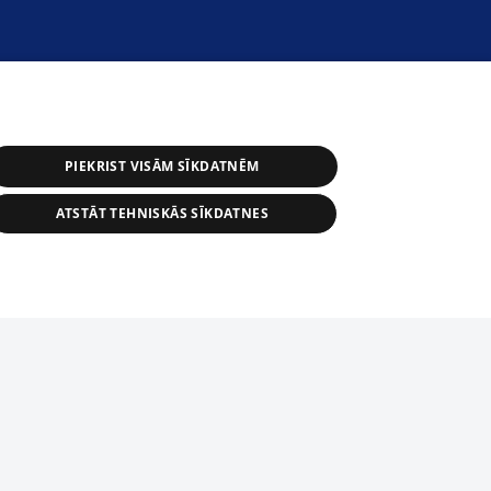
PIEKRIST VISĀM SĪKDATNĒM
ATSTĀT TEHNISKĀS SĪKDATNES
r distribution of 1188 database, its
nformation contained in the database, or
tion in any form is strictly prohibited.
tīmekļa vietne nevarēs pilnvērtīgi darboties un sniegt
 download is prohibited. Reproduction