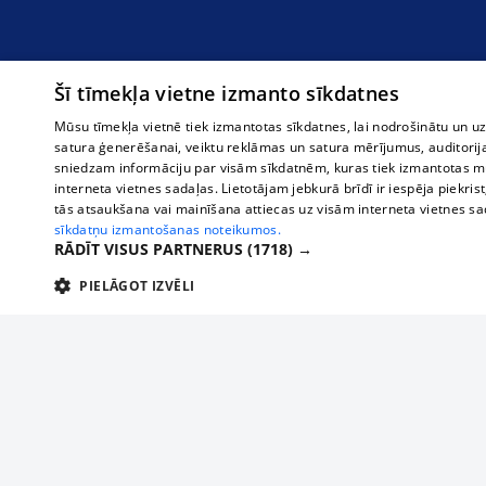
Šī tīmekļa vietne izmanto sīkdatnes
Mūsu tīmekļa vietnē tiek izmantotas sīkdatnes, lai nodrošinātu un u
satura ģenerēšanai, veiktu reklāmas un satura mērījumus, auditorij
sniedzam informāciju par visām sīkdatnēm, kuras tiek izmantotas mū
interneta vietnes sadaļas. Lietotājam jebkurā brīdī ir iespēja piekrist
tās atsaukšana vai mainīšana attiecas uz visām interneta vietnes s
sīkdatņu izmantošanas noteikumos.
RĀDĪT VISUS PARTNERUS
(1718) →
PIELĀGOT IZVĒLI
TEHNISKĀS/OBLIGĀTĀS
STATISTIKAS
M
Tehniskās/
Tehniskās/obligātās sīkdatnes nepieciešamas, lai lietotājs varētu brīvi apm
lietotājam nepieciešamo informāciju.
About us
Compan