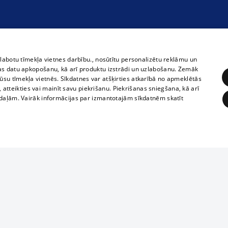
zlabotu tīmekļa vietnes darbību., nosūtītu personalizētu reklāmu un
as datu apkopošanu, kā arī produktu izstrādi un uzlabošanu. Zemāk
su tīmekļa vietnēs. Sīkdatnes var atšķirties atkarībā no apmeklētās
, atteikties vai mainīt savu piekrišanu. Piekrišanas sniegšana, kā arī
adaļām. Vairāk informācijas par izmantotajām sīkdatnēm skatīt
ĒRĶĒŠANA
FUNKCIONĀLĀS
NEKLASIFICĒTĀS
Reproduction, o
obligātās
Statistikas
Mērķēšana
Funkcionālās
Neklasificētās
parts or the i
parts of informa
eklēt un pārlūkot tīmekļa vietni un izmantot tās piedāvātās iespējas. Bez šīm sīkdatnēm 
Also automatic
ies
In the cinemas