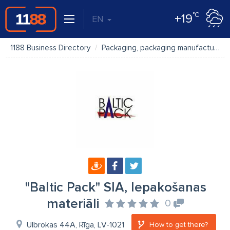
°C
+19
EN
1188 Business Directory
Packaging, packaging manufacture, packing
"Baltic Pack" SIA, Iepakošanas
materiāli
0
Ulbrokas 44A, Rīga, LV-1021
How to get there?