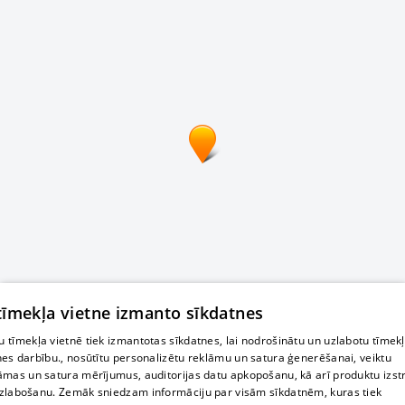
 tīmekļa vietne izmanto sīkdatnes
 tīmekļa vietnē tiek izmantotas sīkdatnes, lai nodrošinātu un uzlabotu tīmek
nes darbību., nosūtītu personalizētu reklāmu un satura ģenerēšanai, veiktu
āmas un satura mērījumus, auditorijas datu apkopošanu, kā arī produktu izst
zlabošanu. Zemāk sniedzam informāciju par visām sīkdatnēm, kuras tiek