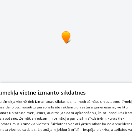
 tīmekļa vietne izmanto sīkdatnes
 tīmekļa vietnē tiek izmantotas sīkdatnes, lai nodrošinātu un uzlabotu tīmek
nes darbību., nosūtītu personalizētu reklāmu un satura ģenerēšanai, veiktu
āmas un satura mērījumus, auditorijas datu apkopošanu, kā arī produktu izst
zlabošanu. Zemāk sniedzam informāciju par visām sīkdatnēm, kuras tiek
ntotas mūsu tīmekļa vietnēs. Sīkdatnes var atšķirties atkarībā no apmeklētā
rneta vietnes sadaļas. Lietotājam jebkurā brīdī ir iespēja piekrist, atteikties va