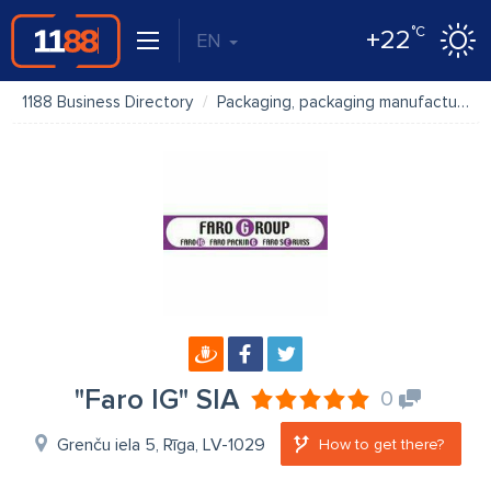
°C
+22
EN
1188 Business Directory
Packaging, packaging manufacture, packing
"Faro IG" SIA
0
Grenču iela 5, Rīga, LV-1029
How to get there?