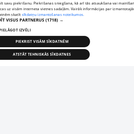
īt savu piekrišanu. Piekrišanas sniegšana, kā arī tās atsaukšana vai mainīša
ecas uz visām interneta vietnes sadaļām. Vairāk informācijas par izmantotaj
atnēm skatīt
sīkdatņu izmantošanas noteikumos.
ĪT VISUS PARTNERUS
(1718) →
PIELĀGOT IZVĒLI
PIEKRIST VISĀM SĪKDATNĒM
ATSTĀT TEHNISKĀS SĪKDATNES
TEHNISKĀS/OBLIGĀTĀS
STATISTIKAS
MĒRĶĒŠANA
FUNKCIONĀLĀS
NEKLASIFICĒTĀS
ehniskās/obligātās
Statistikas
Mērķēšana
Funkcionālās
Neklasificēt
niskās/obligātās sīkdatnes nepieciešamas, lai lietotājs varētu brīvi apmeklēt un pārlūk
Add your company
ekļa vietni un izmantot tās piedāvātās iespējas. Bez šīm sīkdatnēm tīmekļa vietne neva
nvērtīgi darboties un sniegt lietotājam nepieciešamo informāciju.
If your company is not in our database, please fill in a