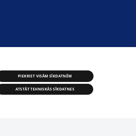
PIEKRIST VISĀM SĪKDATNĒM
ATSTĀT TEHNISKĀS SĪKDATNES