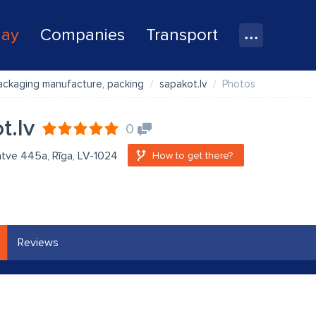
lay
Companies
Transport
ackaging manufacture, packing
sapakot.lv
Photos
t.lv
0
atve 445a, Rīga, LV-1024
How to get there?
Reviews