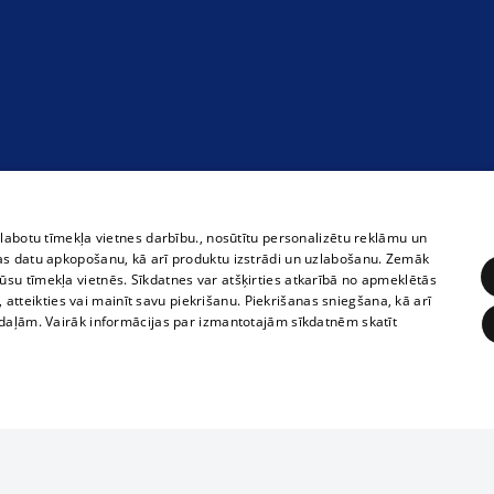
zlabotu tīmekļa vietnes darbību., nosūtītu personalizētu reklāmu un
as datu apkopošanu, kā arī produktu izstrādi un uzlabošanu. Zemāk
su tīmekļa vietnēs. Sīkdatnes var atšķirties atkarībā no apmeklētās
, atteikties vai mainīt savu piekrišanu. Piekrišanas sniegšana, kā arī
adaļām. Vairāk informācijas par izmantotajām sīkdatnēm skatīt
ĒRĶĒŠANA
FUNKCIONĀLĀS
NEKLASIFICĒTĀS