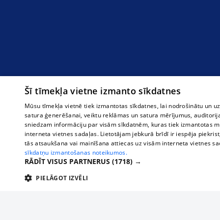
Šī tīmekļa vietne izmanto sīkdatnes
Mūsu tīmekļa vietnē tiek izmantotas sīkdatnes, lai nodrošinātu un u
satura ģenerēšanai, veiktu reklāmas un satura mērījumus, auditorij
sniedzam informāciju par visām sīkdatnēm, kuras tiek izmantotas mū
interneta vietnes sadaļas. Lietotājam jebkurā brīdī ir iespēja piekrist
tās atsaukšana vai mainīšana attiecas uz visām interneta vietnes s
sīkdatņu izmantošanas noteikumos.
RĀDĪT VISUS PARTNERUS
(1718) →
PIELĀGOT IZVĒLI
TEHNISKĀS/OBLIGĀTĀS
STATISTIKAS
M