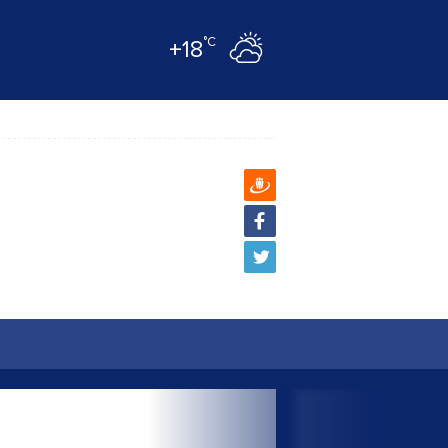
°C
+18