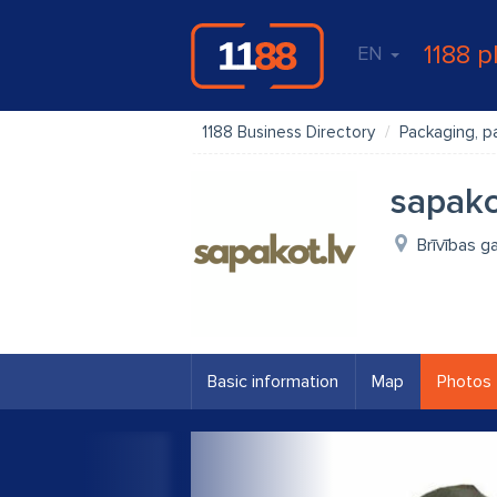
1188 p
EN
1188 Business Directory
Packaging, p
sapako
Brīvības g
Basic information
Map
Photos