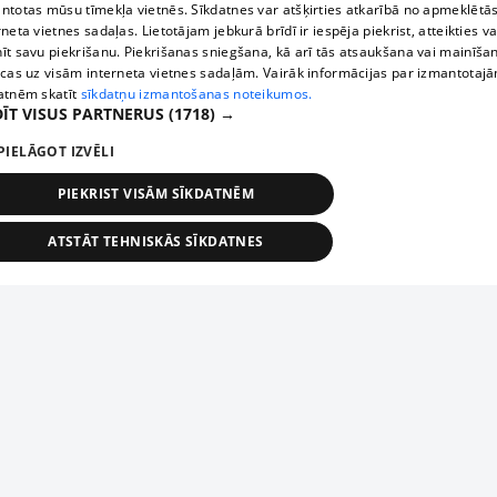
ntotas mūsu tīmekļa vietnēs. Sīkdatnes var atšķirties atkarībā no apmeklētā
rneta vietnes sadaļas. Lietotājam jebkurā brīdī ir iespēja piekrist, atteikties va
īt savu piekrišanu. Piekrišanas sniegšana, kā arī tās atsaukšana vai mainīša
ecas uz visām interneta vietnes sadaļām. Vairāk informācijas par izmantotaj
atnēm skatīt
sīkdatņu izmantošanas noteikumos.
ĪT VISUS PARTNERUS
(1718) →
PIELĀGOT IZVĒLI
PIEKRIST VISĀM SĪKDATNĒM
ATSTĀT TEHNISKĀS SĪKDATNES
TEHNISKĀS/OBLIGĀTĀS
STATISTIKAS
MĒRĶĒŠANA
FUNKCIONĀLĀS
NEKLASIFICĒTĀS
ehniskās/obligātās
Statistikas
Mērķēšana
Funkcionālās
Neklasificēt
niskās/obligātās sīkdatnes nepieciešamas, lai lietotājs varētu brīvi apmeklēt un pārlūk
Add your company
ekļa vietni un izmantot tās piedāvātās iespējas. Bez šīm sīkdatnēm tīmekļa vietne neva