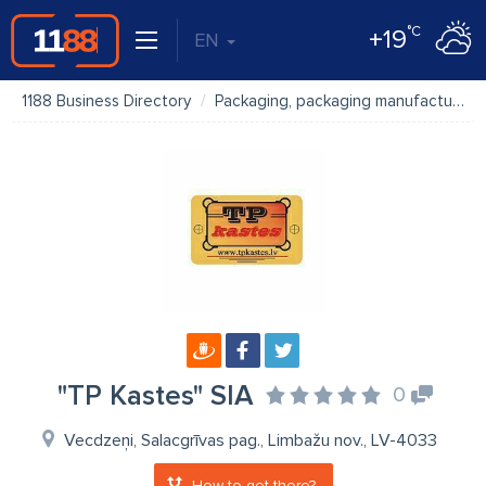
°C
+19
EN
1188 Business Directory
Packaging, packaging manufacture, packing
"TP Kastes" SIA
0
Vecdzeņi, Salacgrīvas pag., Limbažu nov., LV-4033
How to get there?