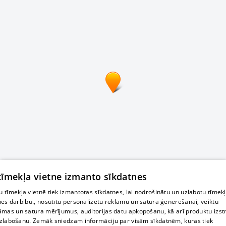
 tīmekļa vietne izmanto sīkdatnes
 tīmekļa vietnē tiek izmantotas sīkdatnes, lai nodrošinātu un uzlabotu tīmek
nes darbību., nosūtītu personalizētu reklāmu un satura ģenerēšanai, veiktu
āmas un satura mērījumus, auditorijas datu apkopošanu, kā arī produktu izst
zlabošanu. Zemāk sniedzam informāciju par visām sīkdatnēm, kuras tiek