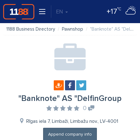
°C
+17
EN
1188 Business Directory
Pawnshop
"Banknote" AS "DelfinGroup
"Banknote" AS "DelfinGroup
0
Rīgas iela 7, Limbaži, Limbažu nov., LV-4001
Append company info