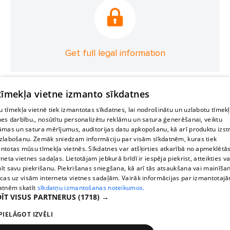
Get full legal information
 tīmekļa vietne izmanto sīkdatnes
 tīmekļa vietnē tiek izmantotas sīkdatnes, lai nodrošinātu un uzlabotu tīmek
nes darbību., nosūtītu personalizētu reklāmu un satura ģenerēšanai, veiktu
āmas un satura mērījumus, auditorijas datu apkopošanu, kā arī produktu izst
zlabošanu. Zemāk sniedzam informāciju par visām sīkdatnēm, kuras tiek
ntotas mūsu tīmekļa vietnēs. Sīkdatnes var atšķirties atkarībā no apmeklētā
rneta vietnes sadaļas. Lietotājam jebkurā brīdī ir iespēja piekrist, atteikties va
īt savu piekrišanu. Piekrišanas sniegšana, kā arī tās atsaukšana vai mainīša
ecas uz visām interneta vietnes sadaļām. Vairāk informācijas par izmantotaj
atnēm skatīt
sīkdatņu izmantošanas noteikumos.
ĪT VISUS PARTNERUS
(1718) →
PIELĀGOT IZVĒLI