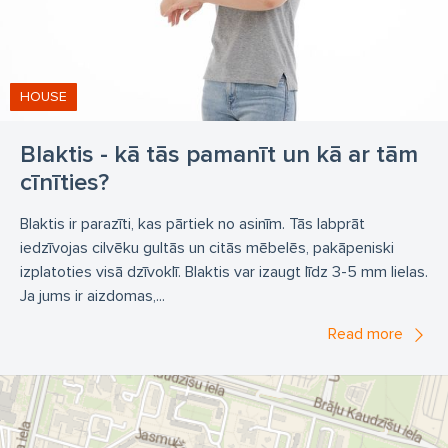
HOUSE
Blaktis - kā tās pamanīt un kā ar tām
cīnīties?
Blaktis ir parazīti, kas pārtiek no asinīm. Tās labprāt
iedzīvojas cilvēku gultās un citās mēbelēs, pakāpeniski
izplatoties visā dzīvoklī. Blaktis var izaugt līdz 3-5 mm lielas.
Ja jums ir aizdomas,...
Read more