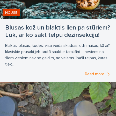
sarkano skudru indēšana
faraonskudru indēšana
kožu indēšana
kodes
lapsenes
HOUSE
lapseņu indēšana
iršu indēšana
irši
Blusas kož un blaktis lien pa stūriem?
sirseņu indēšana
odu indēšana
mušu indēšana
Lūk, ar ko sākt telpu dezinsekciju!
odi
mušas
Žurku iznīcināšana
peļu iznīcināšana
Blaktis, blusas, kodes, visa veida skudras, odi, mušas, kā arī
grauzēju iznīcināšana
kaitēkļu iznīcināšana
klasiskie prusaki jeb tautā sauktie tarakāni – neviens no
kukaiņu iznīcināšana
posmkāju iznīcināšana
šiem viesiem nav ne gaidīts, ne vēlams. Īpaši telpās, kurās
tiek...
prusaku iznīcināšana
tarakānu iznīcināšana
Read more
blusu iznīcināšana
blakšu iznīcināšana
blaktis
skudru iznīcināšana
melno skudru iznīcināšana
sarkano skudru iznīcināšana
faraonskudru iznīcināšana
kožu iznīcināšana
lapseņu iznīcināšana
iršu iznīcināšana
sirseņu iznīcināšana