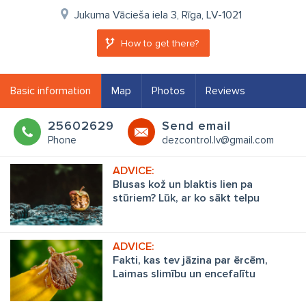
Jukuma Vācieša iela 3, Rīga, LV-1021
How to get there?
Basic information
Map
Photos
Reviews
25602629
Send email
Phone
dezcontrol.lv@gmail.com
Blusas kož un blaktis lien pa
stūriem? Lūk, ar ko sākt telpu
dezinsekciju!
Fakti, kas tev jāzina par ērcēm,
Laimas slimību un encefalītu