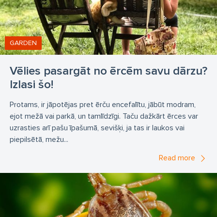
deratizācija skolās
deratizācija sociālās aprūpes centros
deratizācija kafejnīcās
deratizācija viesnīcās
GARDEN
deratizācija hosteļos
deratizācija patversmēs
Vēlies pasargāt no ērcēm savu dārzu?
deratizācija veikalos
deratizācija noliktavās
Izlasi šo!
deratizācija birojos
deratizācija ofisos
Protams, ir jāpotējas pret ērču encefalītu, jābūt modram,
deratizācija pagrabos
deratizācija bērnunamos
ejot mežā vai parkā, un tamlīdzīgi. Taču dažkārt ērces var
dezinsekcija hosteļos
dezinsekcija veikalos
uzrasties arī pašu īpašumā, sevišķi, ja tas ir laukos vai
piepilsētā, mežu...
dezinsekcija Rīgā
deratizācija cenas
Read more
dezinsekcija cenas
Dez Control
Dezkontrol
Dezkontrole
Dez Kontrol
Dez Kontrole
deratizācija Rīgā
dezinsekcija Rīgā
deratizācija Siguldā
dezinsekcija Siguldā