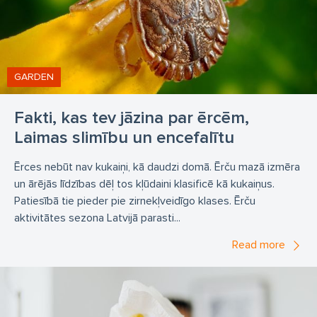
deratizācija Jelgava
dezinsekcija Jelgavā
deratizācija Ķekavā
dezinsekcija Ķekavā
deratizācija Ogrē
dezinsekcija Ogrē
GARDEN
deratizācija Siguldā
dezinsekcija Siguldā
Fakti, kas tev jāzina par ērcēm,
dezinfekcija
Laimas slimību un encefalītu
Ērces nebūt nav kukaiņi, kā daudzi domā. Ērču mazā izmēra
un ārējās līdzības dēļ tos kļūdaini klasificē kā kukaiņus.
Patiesībā tie pieder pie zirnekļveidīgo klases. Ērču
aktivitātes sezona Latvijā parasti...
Read more