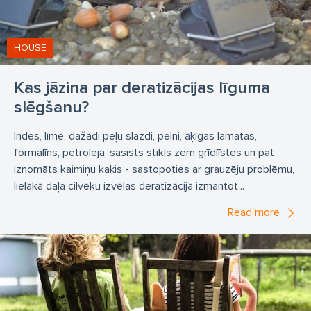
odu iznīcināšana
mušu iznīcināšana
Žurku apkarošana
žurku likvidēšana
HOUSE
kaitēkļu apkarošana
kaitēkļu likvidēšana
Kas jāzina par deratizācijas līguma
kukaiņu apkarošana
kukaiņu likvidēšana
slēgšanu?
Deratizācija
dezinsekcija
Indes, līme, dažādi peļu slazdi, pelni, āķīgas lamatas,
dezinfekcija Deratizācijas līgumi
lēti deratizācijas līgumi
formalīns, petroleja, sasists stikls zem grīdlīstes un pat
deratizācija slimnīcās
dezinfekcija slimnīcās
iznomāts kaimiņu kaķis - sastopoties ar grauzēju problēmu,
lielākā daļa cilvēku izvēlas deratizācijā izmantot...
dezinsekcija slimnīcās
dezinfekcija bērnudārzos
Read more
dezinsekcija bērnudārzos
dezinsekcija skolās
dezinfekcija skolās
dezinfekcija kafejnīcās
dezinsekcija kafejnīcās
dezinfekcija viesnīcās
dezinsekcija viesnīcās
deratizācija bērnudārzos