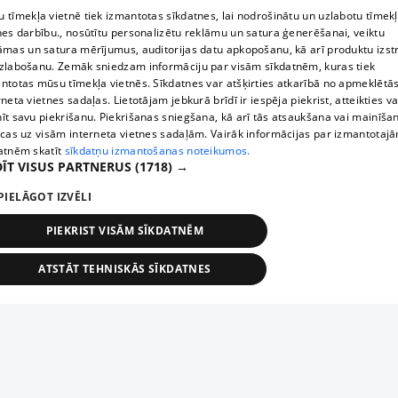
 tīmekļa vietnē tiek izmantotas sīkdatnes, lai nodrošinātu un uzlabotu tīmek
nes darbību., nosūtītu personalizētu reklāmu un satura ģenerēšanai, veiktu
āmas un satura mērījumus, auditorijas datu apkopošanu, kā arī produktu izst
zlabošanu. Zemāk sniedzam informāciju par visām sīkdatnēm, kuras tiek
ntotas mūsu tīmekļa vietnēs. Sīkdatnes var atšķirties atkarībā no apmeklētā
rneta vietnes sadaļas. Lietotājam jebkurā brīdī ir iespēja piekrist, atteikties va
īt savu piekrišanu. Piekrišanas sniegšana, kā arī tās atsaukšana vai mainīša
ecas uz visām interneta vietnes sadaļām. Vairāk informācijas par izmantotaj
atnēm skatīt
sīkdatņu izmantošanas noteikumos.
ĪT VISUS PARTNERUS
(1718) →
PIELĀGOT IZVĒLI
PIEKRIST VISĀM SĪKDATNĒM
ATSTĀT TEHNISKĀS SĪKDATNES
TEHNISKĀS/OBLIGĀTĀS
STATISTIKAS
MĒRĶĒŠANA
FUNKCIONĀLĀS
NEKLASIFICĒTĀS