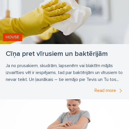
HOUSE
Cīņa pret vīrusiem un baktērijām
Ja no prusakiem, skudrām, lapsenēm vai blaktīm mājās
izvairīties vēl ir iespējams, tad par baktērijām un vīrusiem to
nevar teikt. Un ļaunākais – tie iemājo pie Tevis un Tu tos...
Read more