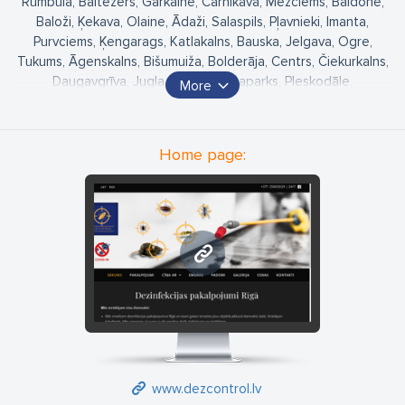
Rumbula, Baltezers, Garkalne, Carnikava, Mežciems, Baldone,
Baloži, Ķekava, Olaine, Ādaži, Salaspils, Pļavnieki, Imanta,
Purvciems, Ķengarags, Katlakalns, Bauska, Jelgava, Ogre,
Tukums, Āgenskalns, Bišumuiža, Bolderāja, Centrs, Čiekurkalns,
Daugavgrīva, Jugla, Kleisti, Mežaparks, Pleskodāle,
More
Sarkandaugava, Šampēteris, Teika, Torņakalns, Zasulauks,
Ziepniekkalns, Zolitūde, Jūrmala, Sigulda, Plakanciems, Rīgas
rajons
Home page:
www.dezcontrol.lv
www.dezcontrol.lv