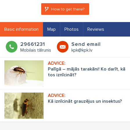
How to get there?
Basic information
Map
Photos
Reviews
29661231
Send email
Mobilais tālrunis
kpk@kpk.lv
Palīgā – mājās tarakāni! Ko darīt, kā
tos iznīcināt?
Kā iznīcināt grauzējus un insektus?