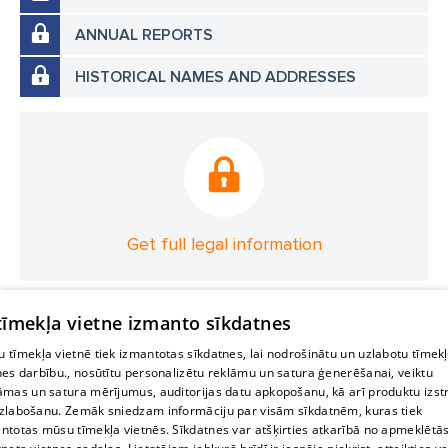
ANNUAL REPORTS
HISTORICAL NAMES AND ADDRESSES
Get full legal information
 tīmekļa vietne izmanto sīkdatnes
 tīmekļa vietnē tiek izmantotas sīkdatnes, lai nodrošinātu un uzlabotu tīmek
nes darbību., nosūtītu personalizētu reklāmu un satura ģenerēšanai, veiktu
āmas un satura mērījumus, auditorijas datu apkopošanu, kā arī produktu izst
zlabošanu. Zemāk sniedzam informāciju par visām sīkdatnēm, kuras tiek
ntotas mūsu tīmekļa vietnēs. Sīkdatnes var atšķirties atkarībā no apmeklētā