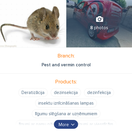
8
photos
Branch:
Pest and vermin control
Products:
Deratizācija
dezinsekcija
dezinfekcija
insektu iznīcināšanas lampas
līgumu slēgšana ar uzņēmumiem
līgumi ar namu pārvaldēm
līgumi ar viesnīcām
More