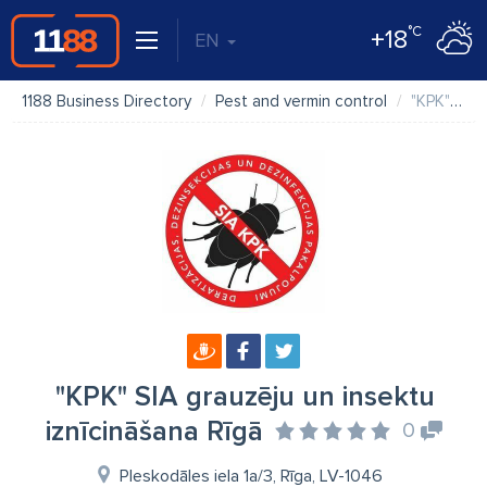
°C
+18
EN
1188 Business Directory
Pest and vermin control
"KPK" SIA grauzēju un insektu iznīcināšana Rīgā
"KPK" SIA grauzēju un insektu
iznīcināšana Rīgā
0
Pleskodāles iela 1a/3, Rīga, LV-1046