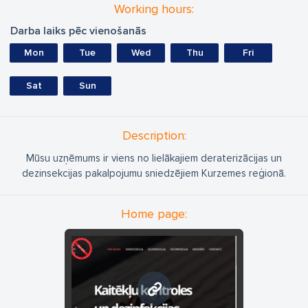
Working hours:
Darba laiks pēc vienošanās
Mon
Tue
Wed
Thu
Fri
Sat
Sun
Description:
Mūsu uzņēmums ir viens no lielākajiem deraterizācijas un
dezinsekcijas pakalpojumu sniedzējiem Kurzemes reģionā.
Home page:
www.kpk.lv