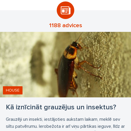
līgumi ar atpūtas centriem
līgumi ar skolām
līgumi ar sporta kompleksiem
līgumi ar kafejnīcām utt
peļu iznīcināšana
žurku iznīcināšana
1188 advices
grauzēju iznīcināšana
prusaku iznīcināšana
tarakānu iznīcināšana
blusu iznīcināšana
mušu iznīcināšana
skudru iznīcināšana
iznīcināšana mājās
iznīcināšana dzīvokļos
iznīcināšana uzņēmumos
grauzēju iznīdēšana
insektu iznīdēšana
iznīcināšana Rīgā
HOUSE
Kā iznīcināt grauzējus un insektus?
Grauzēji un insekti, iestājoties aukstam laikam, meklē sev
siltu patvērumu. Ierobežota ir arī viņu pārtikas ieguve, līdz ar