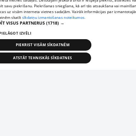
rneta vietnes sadaļas. Lietotājam jebkurā brīdī ir iespēja piekrist, atteikties va
īt savu piekrišanu. Piekrišanas sniegšana, kā arī tās atsaukšana vai mainīša
ecas uz visām interneta vietnes sadaļām. Vairāk informācijas par izmantotaj
atnēm skatīt
sīkdatņu izmantošanas noteikumos.
ĪT VISUS PARTNERUS
(1718) →
PIELĀGOT IZVĒLI
PIEKRIST VISĀM SĪKDATNĒM
ATSTĀT TEHNISKĀS SĪKDATNES
TEHNISKĀS/OBLIGĀTĀS
STATISTIKAS
MĒRĶĒŠANA
FUNKCIONĀLĀS
NEKLASIFICĒTĀS
ehniskās/obligātās
Statistikas
Mērķēšana
Funkcionālās
Neklasificēt
niskās/obligātās sīkdatnes nepieciešamas, lai lietotājs varētu brīvi apmeklēt un pārlūk
Add your company
ekļa vietni un izmantot tās piedāvātās iespējas. Bez šīm sīkdatnēm tīmekļa vietne neva
nvērtīgi darboties un sniegt lietotājam nepieciešamo informāciju.