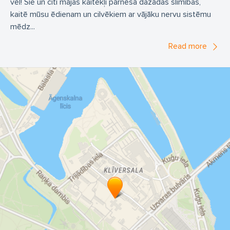
vēl! Šie un citi mājas kaitēkļi pārnēsā dažādas slimības,
kaitē mūsu ēdienam un cilvēkiem ar vājāku nervu sistēmu
mēdz...
Read more