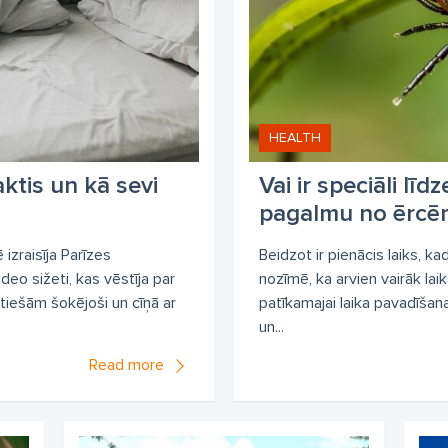
HEALTH
ktis un kā sevi
Vai ir speciāli līd
pagalmu no ērcē
 izraisīja Parīzes
Beidzot ir pienācis laiks, kad
deo sižeti, kas vēstīja par
nozīmē, ka arvien vairāk lai
patiešām šokējoši un cīņā ar
patīkamajai laika pavadīšan
un...
Read more