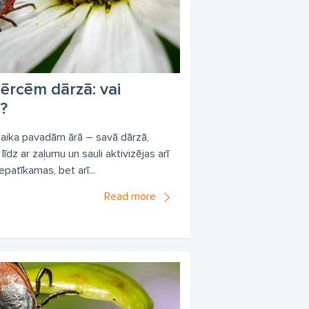
 ērcēm dārzā: vai
a?
 laika pavadām ārā – savā dārzā,
īdz ar zaļumu un sauli aktivizējas arī
epatīkamas, bet arī...
Read more