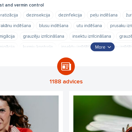
st and vermin control
ratizācija
dezinsekcija
dezinfekcija
peļu indēšana
žur
rakānu indēšana
blusu indēšana
utu indēšana
prusaku izn
migācija
grauzēju iznīcināšana
insektu iznīcināšana
grauzē
migācija
kurmju kontrole
insektu iznīdēšana
skudru iznīdē
More
šu iznīdēšana
siseņu iznīdēšana
odu iznīdēšana
mušu iznī
rtikas kodes iznīcināšana
pārtikas kodes indēšana
1188 advices