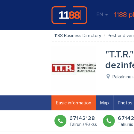
1188 p
EN
1188 Business Directory
Pest and ver
"T.T.R.
dezinf
Pakalniņu 
Basic information
Map
Photos
67142128
67142
Tālrunis/Fakss
Tālrunis