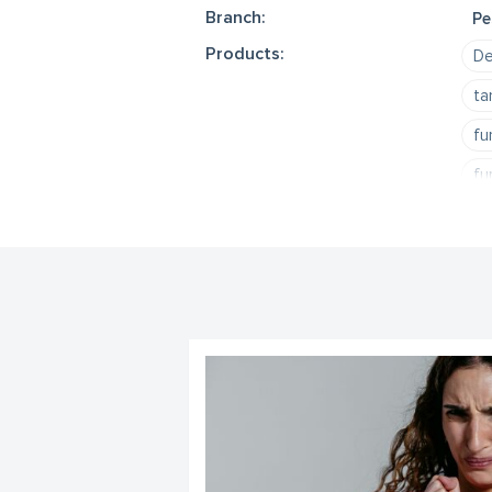
Branch:
Pe
Products:
De
ta
fu
fu
ir
pā