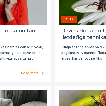
HOUSE
as un kā no tām
Dezinsekcija pret
lietderīga tehnik
, kas barojas gan ar cilvēku,
Siltajā sezonā arvien vairāk
opamas gultās, dīvānos un
pagalmā vai vasarnīcā. Taču l
sīt niezi, apsārtumu un
ērces, kas var būt ne tikai n
Read more