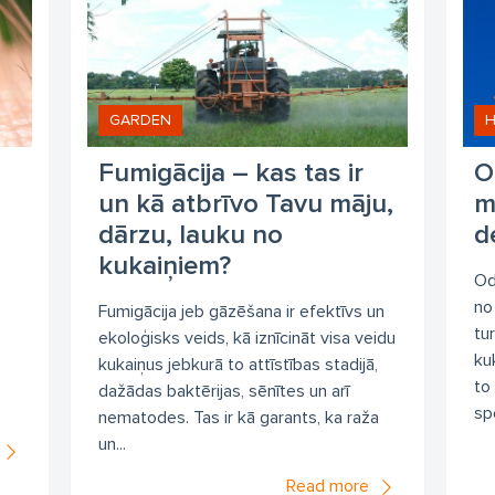
GARDEN
Fumigācija – kas tas ir
O
un kā atbrīvo Tavu māju,
m
dārzu, lauku no
d
kukaiņiem?
Od
no
Fumigācija jeb gāzēšana ir efektīvs un
tu
ekoloģisks veids, kā iznīcināt visa veidu
ku
kukaiņus jebkurā to attīstības stadijā,
to
dažādas baktērijas, sēnītes un arī
spe
nematodes. Tas ir kā garants, ka raža
un...
Read more