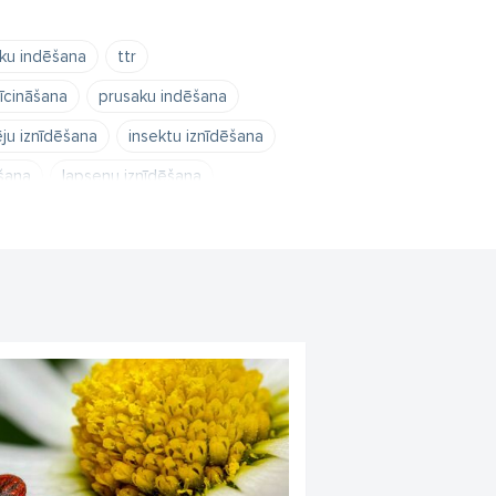
ku indēšana
ttr
īcināšana
prusaku indēšana
ju iznīdēšana
insektu iznīdēšana
šana
lapseņu iznīdēšana
dēšana
kaitēkļu iznīcināšana