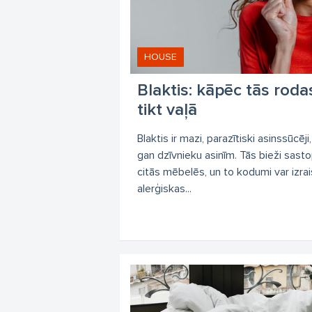
HOUSE
Blaktis: kāpēc tās rod
tikt vaļā
Blaktis ir mazi, parazītiski asinssūcēji
gan dzīvnieku asinīm. Tās bieži sast
citās mēbelēs, un to kodumi var izrai
alerģiskas...