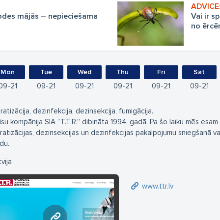
kodes mājās – nepieciešama
Vai ir s
no ērcē
Mon
Tue
Wed
Thu
Fri
Sat
09
21
09
21
09
21
09
21
09
21
09
21
ratizācija, dezinfekcija, dezinsekcija, fumigācija.
su kompānija SIA “T.T.R.” dibināta 1994. gadā. Pa šo laiku mēs esam
ratizācijas, dezinsekcijas un dezinfekcijas pakalpojumu sniegšanā val
du.
vija
www.ttr.lv
www.ttr.lv