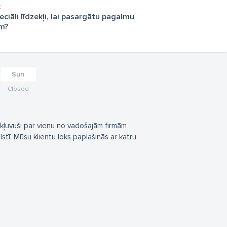
peciāli līdzekļi, lai pasargātu pagalmu
m?
Sun
Closed
 kļuvuši par vienu no vadošajām firmām
stī. Mūsu klientu loks paplašinās ar katru