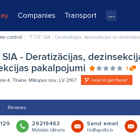
lay
Companies
Transport
min control
"T.T.R." SIA - Deratizācijas, dezinsekcijas un dezinfekc
" SIA - Deratizācijas, dezinsekci
ekcijas pakalpojumi
1
iela 4, Tīraine, Mārupes nov., LV-2167
How to get there?
Reviews
129
29219463
Send email
Mobilais tālrunis
ttr@apollo.lv