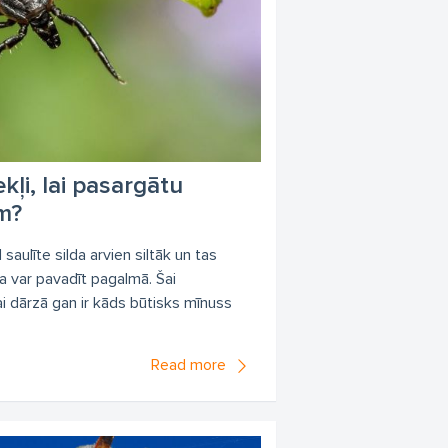
zekļi, lai pasargātu
m?
 saulīte silda arvien siltāk un tas
ka var pavadīt pagalmā. Šai
ai dārzā gan ir kāds būtisks mīnuss
Read more