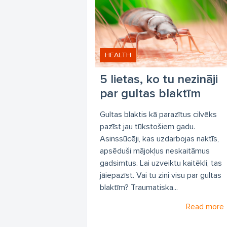
HEALTH
5 lietas, ko tu nezināji
par gultas blaktīm
Gultas blaktis kā parazītus cilvēks
pazīst jau tūkstošiem gadu.
Asinssūcēji, kas uzdarbojas naktīs,
apsēduši mājokļus neskaitāmus
gadsimtus. Lai uzveiktu kaitēkli, tas
jāiepazīst. Vai tu zini visu par gultas
blaktīm? Traumatiska...
Read more