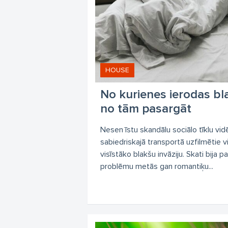
HOUSE
No kurienes ierodas bla
no tām pasargāt
Nesen īstu skandālu sociālo tīklu vidē
sabiedriskajā transportā uzfilmētie vi
visīstāko blakšu invāziju. Skati bija 
problēmu metās gan romantiķu...