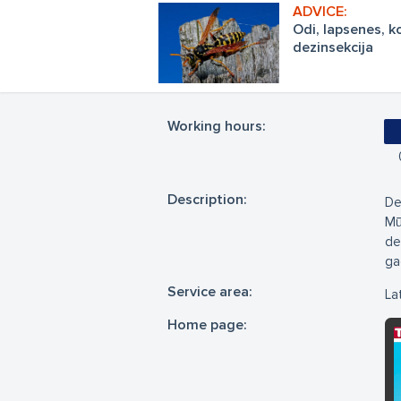
Odi, lapsenes, 
dezinsekcija
Working hours:
Description:
De
Mū
de
ga
Service area:
Lat
Home page: