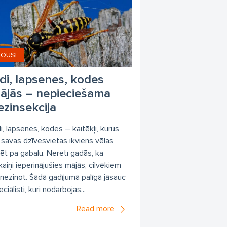
HOUSE
di, lapsenes, kodes
ājās – nepieciešama
ezinsekcija
i, lapsenes, kodes – kaitēkļi, kurus
 savas dzīvesvietas ikviens vēlas
rēt pa gabalu. Nereti gadās, ka
kaiņi ieperinājušies mājās, cilvēkiem
 nezinot. Šādā gadījumā palīgā jāsauc
ciālisti, kuri nodarbojas...
Read more