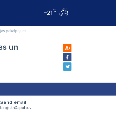
°C
+21
ijas pakalpojumi
jas un
Send email
birojsttr@apollo.lv