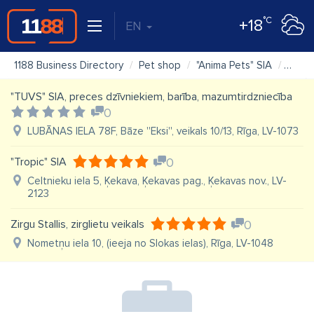
°C
+18
EN
1188 Business Directory
Pet shop
"Anima Pets" SIA
Map
"TUVS" SIA, preces dzīvniekiem, barība, mazumtirdzniecība
0
LUBĀNAS IELA 78F, Bāze ''Eksi'', veikals 10/13, Rīga, LV-1073
"Tropic" SIA
0
Celtnieku iela 5, Ķekava, Ķekavas pag., Ķekavas nov., LV-
2123
Zirgu Stallis, zirglietu veikals
0
Nometņu iela 10, (ieeja no Slokas ielas), Rīga, LV-1048