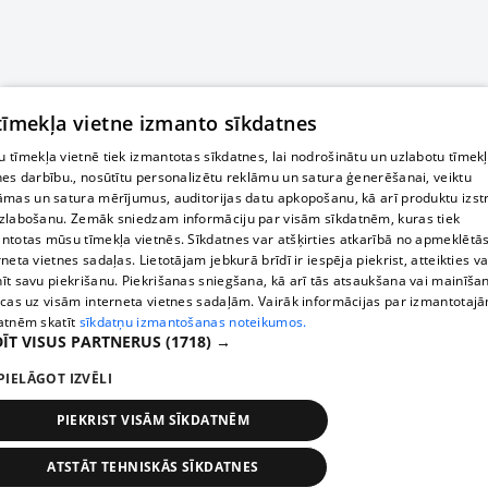
 tīmekļa vietne izmanto sīkdatnes
 tīmekļa vietnē tiek izmantotas sīkdatnes, lai nodrošinātu un uzlabotu tīmek
nes darbību., nosūtītu personalizētu reklāmu un satura ģenerēšanai, veiktu
āmas un satura mērījumus, auditorijas datu apkopošanu, kā arī produktu izst
zlabošanu. Zemāk sniedzam informāciju par visām sīkdatnēm, kuras tiek
ntotas mūsu tīmekļa vietnēs. Sīkdatnes var atšķirties atkarībā no apmeklētā
rneta vietnes sadaļas. Lietotājam jebkurā brīdī ir iespēja piekrist, atteikties va
īt savu piekrišanu. Piekrišanas sniegšana, kā arī tās atsaukšana vai mainīša
ecas uz visām interneta vietnes sadaļām. Vairāk informācijas par izmantotaj
atnēm skatīt
sīkdatņu izmantošanas noteikumos.
ĪT VISUS PARTNERUS
(1718) →
PIELĀGOT IZVĒLI
PIEKRIST VISĀM SĪKDATNĒM
ATSTĀT TEHNISKĀS SĪKDATNES