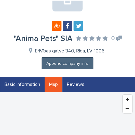
"Anima Pets" SIA
0
Brīvības gatve 340, Rīga, LV-1006
Append company info
Basic information
Map
Reviews