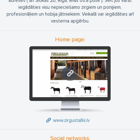
adresēs ( arī Slokas 2b, Rīga, ielas otrā pusē ). Šeit jūs varat
iegādāties visu nepieciešamo zirgiem un ponijiem,
profesionāļiem un hobija jātniekiem. Veikalā var iegādāties arī
vesterna apģērbu.
Home page:
www.zirgustallis.lv
www.zirgustallis.lv
Social networks: