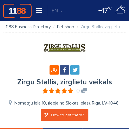
°C
+17
EN
1188 Business Directory
Pet shop
Zirgu Stallis, zirglietu veikals
Zirgu Stallis, zirglietu veikals
0
Nometņu iela 10, (ieeja no Slokas ielas), Rīga, LV-1048
How to get there?