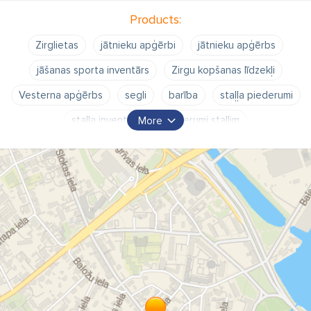
Products:
Zirglietas
jātnieku apģērbi
jātnieku apģērbs
jāšanas sporta inventārs
Zirgu kopšanas līdzekļi
Vesterna apģērbs
segli
barība
staļļa piederumi
staļļa inventārs
Piederumi stallim
More
Sacensību apģērbs
Barības piedevas
Bridžas
Pakavi
Kāpšļi
Pieši