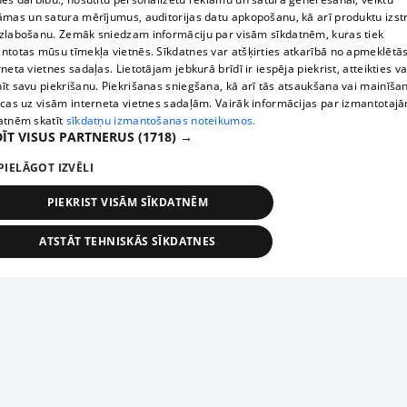
āmas un satura mērījumus, auditorijas datu apkopošanu, kā arī produktu izst
zlabošanu. Zemāk sniedzam informāciju par visām sīkdatnēm, kuras tiek
ntotas mūsu tīmekļa vietnēs. Sīkdatnes var atšķirties atkarībā no apmeklētā
rneta vietnes sadaļas. Lietotājam jebkurā brīdī ir iespēja piekrist, atteikties va
īt savu piekrišanu. Piekrišanas sniegšana, kā arī tās atsaukšana vai mainīša
ecas uz visām interneta vietnes sadaļām. Vairāk informācijas par izmantotaj
atnēm skatīt
sīkdatņu izmantošanas noteikumos.
ĪT VISUS PARTNERUS
(1718) →
PIELĀGOT IZVĒLI
PIEKRIST VISĀM SĪKDATNĒM
ATSTĀT TEHNISKĀS SĪKDATNES
TEHNISKĀS/OBLIGĀTĀS
STATISTIKAS
MĒRĶĒŠANA
FUNKCIONĀLĀS
NEKLASIFICĒTĀS
ehniskās/obligātās
Statistikas
Mērķēšana
Funkcionālās
Neklasificēt