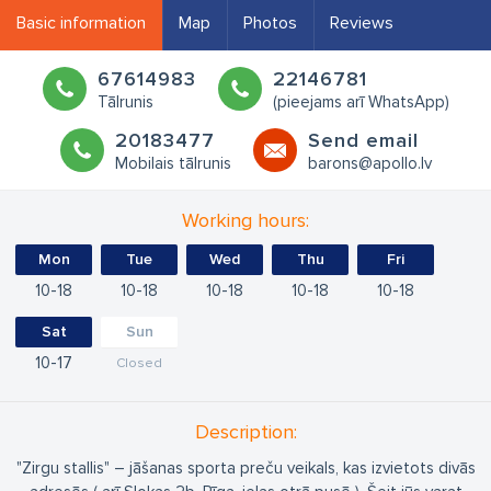
Basic information
Map
Photos
Reviews
67614983
22146781
Tālrunis
(pieejams arī WhatsApp)
20183477
Send email
Mobilais tālrunis
barons@apollo.lv
Working hours:
Mon
Tue
Wed
Thu
Fri
10
18
10
18
10
18
10
18
10
18
Sat
Sun
10
17
Closed
Description:
"Zirgu stallis" – jāšanas sporta preču veikals, kas izvietots divās