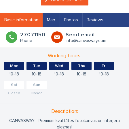
Basic information
Map
Photos
Reviews
27071150
Send email
Phone
info@canvasway.com
Working hours:
Mon
Tue
Wed
Thu
Fri
10
18
10
18
10
18
10
18
10
18
Sat
Sun
Closed
Closed
Description:
CANVASWAY - Premium kvalitātes fotokanvas un interjera
gleznas!