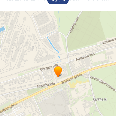
interjera gleznas
daudzdaļīgās kanvas
foto kolāžas
More
foto dāvanas
kanvu druka
gleznas uz audekla
mājas dekori
biroja labiekārtošana
korporatīvās dāvanas
personalizētas dāvanas
dāvana
roku darbs
Drop Shipping Latvija
CANVASWAY
ģimenes bildes