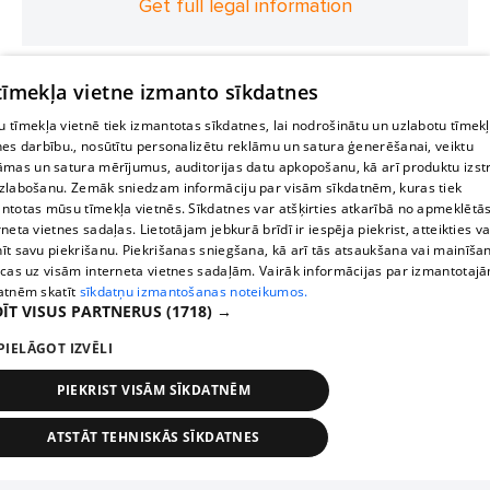
Get full legal information
 tīmekļa vietne izmanto sīkdatnes
 tīmekļa vietnē tiek izmantotas sīkdatnes, lai nodrošinātu un uzlabotu tīmek
nes darbību., nosūtītu personalizētu reklāmu un satura ģenerēšanai, veiktu
āmas un satura mērījumus, auditorijas datu apkopošanu, kā arī produktu izst
zlabošanu. Zemāk sniedzam informāciju par visām sīkdatnēm, kuras tiek
ntotas mūsu tīmekļa vietnēs. Sīkdatnes var atšķirties atkarībā no apmeklētā
rneta vietnes sadaļas. Lietotājam jebkurā brīdī ir iespēja piekrist, atteikties va
īt savu piekrišanu. Piekrišanas sniegšana, kā arī tās atsaukšana vai mainīša
ecas uz visām interneta vietnes sadaļām. Vairāk informācijas par izmantotaj
atnēm skatīt
sīkdatņu izmantošanas noteikumos.
ĪT VISUS PARTNERUS
(1718) →
PIELĀGOT IZVĒLI
PIEKRIST VISĀM SĪKDATNĒM
ATSTĀT TEHNISKĀS SĪKDATNES
TEHNISKĀS/OBLIGĀTĀS
STATISTIKAS
MĒRĶĒŠANA