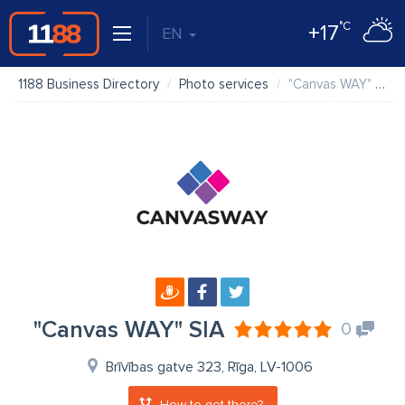
°C
+17
EN
1188 Business Directory
Photo services
"Canvas WAY" SIA
"Canvas WAY" SIA
0
Brīvības gatve 323, Rīga, LV-1006
How to get there?