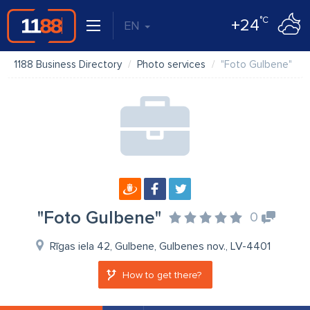
°C
+24
EN
1188 Business Directory
Photo services
"Foto Gulbene"
"Foto Gulbene"
0
Rīgas iela 42, Gulbene, Gulbenes nov., LV-4401
How to get there?