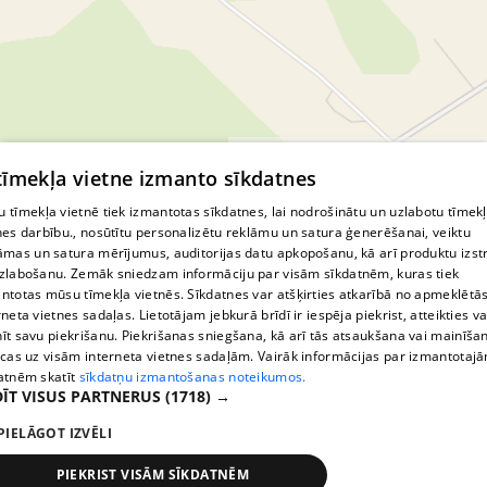
© MapTiler
© OpenStreetMap contributors
 tīmekļa vietne izmanto sīkdatnes
 tīmekļa vietnē tiek izmantotas sīkdatnes, lai nodrošinātu un uzlabotu tīmek
nes darbību., nosūtītu personalizētu reklāmu un satura ģenerēšanai, veiktu
āmas un satura mērījumus, auditorijas datu apkopošanu, kā arī produktu izst
zlabošanu. Zemāk sniedzam informāciju par visām sīkdatnēm, kuras tiek
ntotas mūsu tīmekļa vietnēs. Sīkdatnes var atšķirties atkarībā no apmeklētā
rneta vietnes sadaļas. Lietotājam jebkurā brīdī ir iespēja piekrist, atteikties va
īt savu piekrišanu. Piekrišanas sniegšana, kā arī tās atsaukšana vai mainīša
ecas uz visām interneta vietnes sadaļām. Vairāk informācijas par izmantotaj
atnēm skatīt
sīkdatņu izmantošanas noteikumos.
ĪT VISUS PARTNERUS
(1718) →
PIELĀGOT IZVĒLI
PIEKRIST VISĀM SĪKDATNĒM