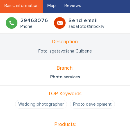
Basic information
Map
Reviews
29463076
Send email
Phone
sabafoto@inbox.lv
Description:
Foto izgatavošana Gulbene
Branch:
Photo services
TOP Keywords:
Wedding photographer
Photo development
Products: