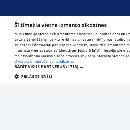
Šī tīmekļa vietne izmanto sīkdatnes
Mūsu tīmekļa vietnē tiek izmantotas sīkdatnes, lai nodrošinātu un u
satura ģenerēšanai, veiktu reklāmas un satura mērījumus, auditorij
sniedzam informāciju par visām sīkdatnēm, kuras tiek izmantotas mū
interneta vietnes sadaļas. Lietotājam jebkurā brīdī ir iespēja piekrist
tās atsaukšana vai mainīšana attiecas uz visām interneta vietnes s
sīkdatņu izmantošanas noteikumos.
RĀDĪT VISUS PARTNERUS
(1718) →
PIELĀGOT IZVĒLI
TEHNISKĀS/OBLIGĀTĀS
STATISTIKAS
M
Tehniskās/
Tehniskās/obligātās sīkdatnes nepieciešamas, lai lietotājs varētu brīvi apm
lietotājam nepieciešamo informāciju.
About us
Compan