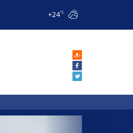
°C
+24