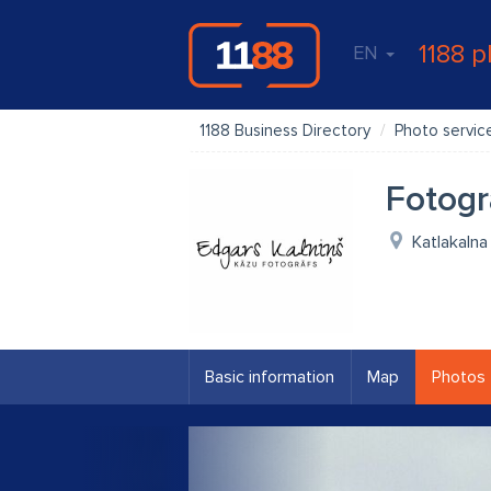
1188 p
EN
1188 Business Directory
Photo servic
Fotogr
Katlakalna 
Basic information
Map
Photos