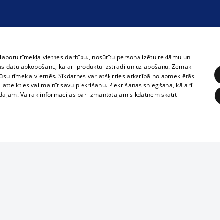
zlabotu tīmekļa vietnes darbību., nosūtītu personalizētu reklāmu un
as datu apkopošanu, kā arī produktu izstrādi un uzlabošanu. Zemāk
su tīmekļa vietnēs. Sīkdatnes var atšķirties atkarībā no apmeklētās
, atteikties vai mainīt savu piekrišanu. Piekrišanas sniegšana, kā arī
adaļām. Vairāk informācijas par izmantotajām sīkdatnēm skatīt
ĒRĶĒŠANA
FUNKCIONĀLĀS
NEKLASIFICĒTĀS
Reproduction, o
obligātās
Statistikas
Mērķēšana
Funkcionālās
Neklasificētās
parts or the i
parts of informa
eklēt un pārlūkot tīmekļa vietni un izmantot tās piedāvātās iespējas. Bez šīm sīkdatnēm 
Also automatic
ies
In the cinemas