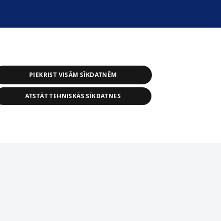
PIEKRIST VISĀM SĪKDATNĒM
ATSTĀT TEHNISKĀS SĪKDATNES
r distribution of 1188 database, its
nformation contained in the database, or
tion in any form is strictly prohibited.
tīmekļa vietne nevarēs pilnvērtīgi darboties un sniegt
 download is prohibited. Reproduction