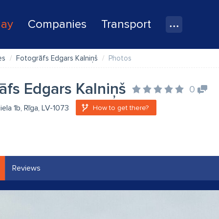
lay
Companies
Transport
es
Fotogrāfs Edgars Kalniņš
Photos
āfs Edgars Kalniņš
0
iela 1b, Rīga, LV-1073
How to get there?
Reviews