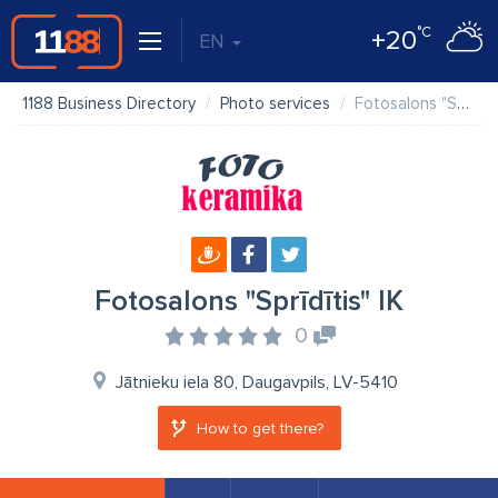
°C
+20
EN
1188 Business Directory
Photo services
Fotosalons "Sprīdītis" IK
Fotosalons "Sprīdītis" IK
0
Jātnieku iela 80, Daugavpils, LV-5410
How to get there?