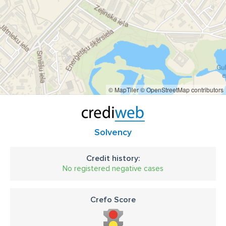
Mūsu pieredze fotokeramikas ražošanas tirgū – vairāk nekā 20
gadi!
© MapTiler
© OpenStreetMap contributors
Solvency
Credit history:
No registered negative cases
Crefo Score