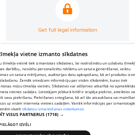
Get full legal information
 tīmekļa vietne izmanto sīkdatnes
 tīmekļa vietnē tiek izmantotas sīkdatnes, lai nodrošinātu un uzlabotu tīmek
nes darbību., nosūtītu personalizētu reklāmu un satura ģenerēšanai, veiktu
āmas un satura mērījumus, auditorijas datu apkopošanu, kā arī produktu izst
zlabošanu. Zemāk sniedzam informāciju par visām sīkdatnēm, kuras tiek
ntotas mūsu tīmekļa vietnēs. Sīkdatnes var atšķirties atkarībā no apmeklētā
rneta vietnes sadaļas. Lietotājam jebkurā brīdī ir iespēja piekrist, atteikties va
īt savu piekrišanu. Piekrišanas sniegšana, kā arī tās atsaukšana vai mainīša
ecas uz visām interneta vietnes sadaļām. Vairāk informācijas par izmantotaj
atnēm skatīt
sīkdatņu izmantošanas noteikumos.
ĪT VISUS PARTNERUS
(1718) →
PIELĀGOT IZVĒLI