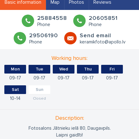
Basic information
Map
Photos
Reviews
25884558
20605851
Phone
Phone
29506190
Send email
Phone
keramikfoto@apollo.lv
Working hours:
Mon
Tue
Wed
Thu
Fri
09
17
09
17
09
17
09
17
09
17
Sat
Sun
10
14
Closed
Description:
Fotosalons Jātnieku ielā 80, Daugavpils.
Laipni gaidīti!