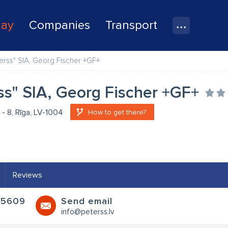
lay
Companies
Transport
erss" SIA, Georg Fischer +GF+
ss" SIA, Georg Fischer +GF+
 - 8, Rīga, LV-1004
How to get there?
Reviews
05609
Send email
info@peterss.lv