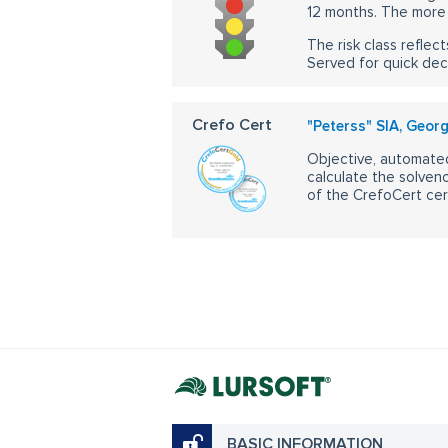
12 months. The more 
The risk class reflect
Served for quick dec
Crefo Cert
"Peterss" SIA, Geor
Objective, automated
calculate the solvenc
of the CrefoCert cert
BASIC INFORMATION