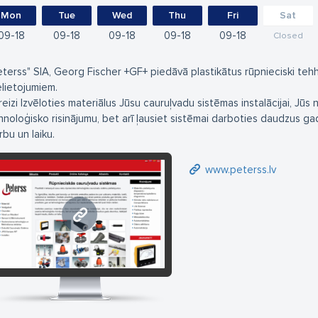
Mon
Tue
Wed
Thu
Fri
Sat
09
18
09
18
09
18
09
18
09
18
Closed
eterss" SIA, Georg Fischer +GF+ piedāvā plastikātus rūpnieciski te
elietojumiem.
reizi Izvēloties materiālus Jūsu cauruļvadu sistēmas instalācijai, Jūs
hnoloģisko risinājumu, bet arī ļausiet sistēmai darboties daudzus g
rbu un laiku.
www.peterss.lv
www.peterss.lv