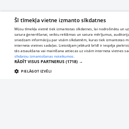
Šī tīmekļa vietne izmanto sīkdatnes
Mūsu tīmekļa vietnē tiek izmantotas sīkdatnes, lai nodrošinātu un u
satura ģenerēšanai, veiktu reklāmas un satura mērījumus, auditorij
sniedzam informāciju par visām sīkdatnēm, kuras tiek izmantotas mū
interneta vietnes sadaļas. Lietotājam jebkurā brīdī ir iespēja piekrist
tās atsaukšana vai mainīšana attiecas uz visām interneta vietnes s
sīkdatņu izmantošanas noteikumos.
RĀDĪT VISUS PARTNERUS
(1718) →
PIELĀGOT IZVĒLI
TEHNISKĀS/OBLIGĀTĀS
STATISTIKAS
M
Tehniskās/
Tehniskās/obligātās sīkdatnes nepieciešamas, lai lietotājs varētu brīvi apm
lietotājam nepieciešamo informāciju.
About us
Compan