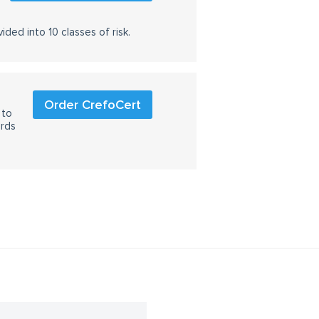
ided into 10 classes of risk.
Order CrefoCert
 to
ards