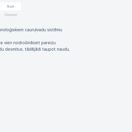
Sun
Closed
hhnoloģiskiem cauruļvadu sistēmu
 ne vien nodrošināsiet pareizu
adu desmitus, tādējādi taupot naudu,