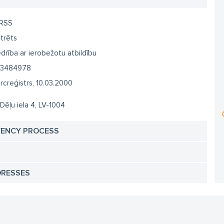
RSS
trēts
drība ar ierobežotu atbildību
3484978
creģistrs, 10.03.2000
 Dēļu iela 4, LV-1004
VENCY PROCESS
DRESSES