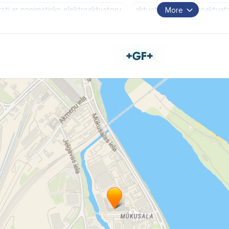
rsti ar pneimatisko elektroaktuatoru
aktuatori
elektroaktuato
More
nduktivitātes mērītāji
Rotametri
Plastmasas caurules
Pla
gnet