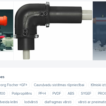
pes
org Fischer +GF+
Cauruļvadu sistēmas rūpniecībai
Ķīmiski iz
100
Polipropilēns
PP-H
PVDF
ABS
SYGEF
PRO
dveida krāni
lodvārsti
diafragmas vārsti
vārsti ar pneimat