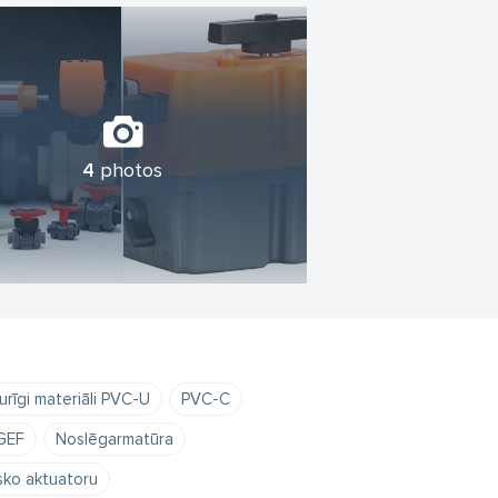
4
photos
turīgi materiāli PVC-U
PVC-C
GEF
Noslēgarmatūra
isko aktuatoru