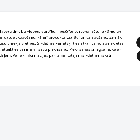
zlabotu tīmekļa vietnes darbību., nosūtītu personalizētu reklāmu un
as datu apkopošanu, kā arī produktu izstrādi un uzlabošanu. Zemāk
su tīmekļa vietnēs. Sīkdatnes var atšķirties atkarībā no apmeklētās
, atteikties vai mainīt savu piekrišanu. Piekrišanas sniegšana, kā arī
adaļām. Vairāk informācijas par izmantotajām sīkdatnēm skatīt
ĒRĶĒŠANA
FUNKCIONĀLĀS
NEKLASIFICĒTĀS
Reproduction, o
obligātās
Statistikas
Mērķēšana
Funkcionālās
Neklasificētās
parts or the i
parts of informa
eklēt un pārlūkot tīmekļa vietni un izmantot tās piedāvātās iespējas. Bez šīm sīkdatnēm 
Also automatic
ies
In the cinemas
of any materia