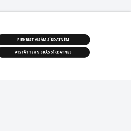
PIEKRIST VISĀM SĪKDATNĒM
ATSTĀT TEHNISKĀS SĪKDATNES
r distribution of 1188 database, its
nformation contained in the database, or
tion in any form is strictly prohibited.
tīmekļa vietne nevarēs pilnvērtīgi darboties un sniegt
 download is prohibited. Reproduction
l published on the website 1188 is