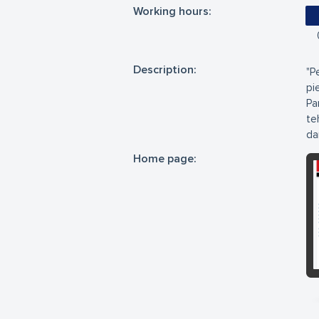
Working hours:
Description:
"P
pi
Pa
te
da
Home page: