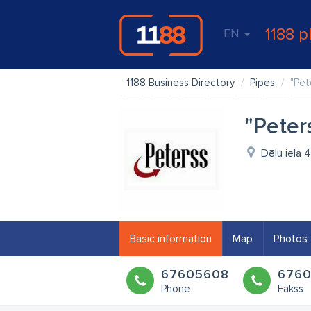
1188 p
EN
1188 Business Directory
Pipes
"Pet
"Peter
Dēļu iela 4
Basic information
Map
Photos
67605608
676
Phone
Fakss