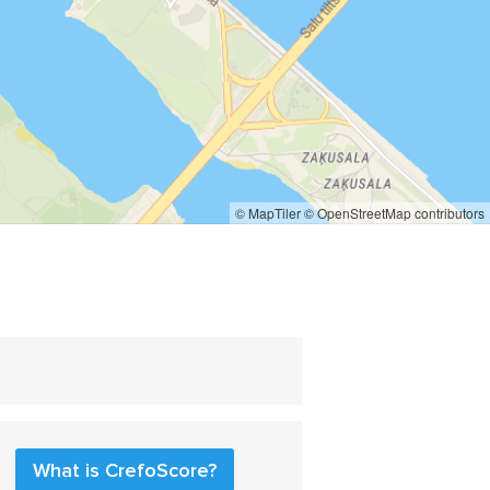
© MapTiler
© OpenStreetMap contributors
What is CrefoScore?