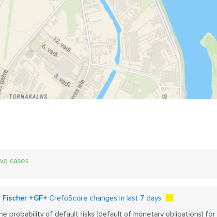
ive cases
g Fischer +GF+
CrefoScore changes in last 7 days
he probability of default risks (default of monetary obligations) for