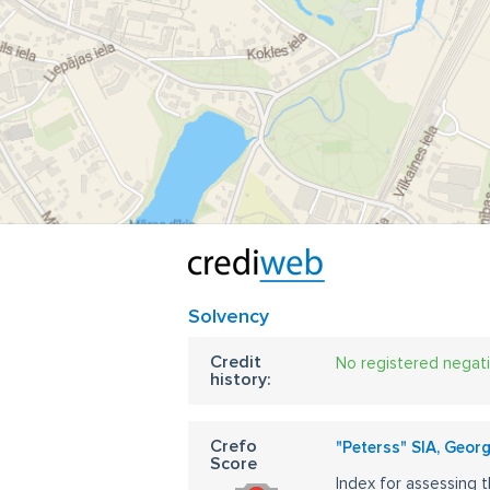
Solvency
Credit
No registered negat
history:
Crefo
"Peterss" SIA, Geor
Score
Index for assessing t