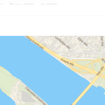
ri
Plūsmas mērītāji
pH mērītājs
stmasas veidgabali
Instaflex