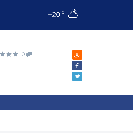
°C
+20
0