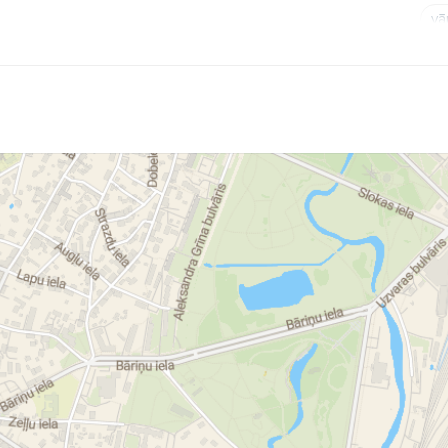
vā
Ko
Si