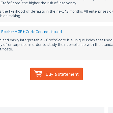
CrefoScore, the higher the risk of insolvency.
s the likelihood of defaults in the next 12 months. All enterprises div
ision making
g Fischer +GF+
CrefoCert not issued
 and easily interpretable - CrefoScore is a unique index that used
y of enterprises in order to study their compliance with the stand
ificate.
Buy a statement