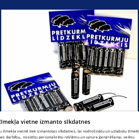
 tīmekļa vietne izmanto sīkdatnes
 tīmekļa vietnē tiek izmantotas sīkdatnes, lai nodrošinātu un uzlabotu tīmek
nes darbību., nosūtītu personalizētu reklāmu un satura ģenerēšanai, veiktu
līdzeklis pret kurmjiem