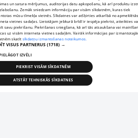
āmas un satura mērījumus, auditorijas datu apkopošanu, kā arī produktu izst
zlabošanu. Zemāk sniedzam informāciju par visām sīkdatnēm, kuras tiek
ntotas mūsu tīmekļa vietnēs. Sīkdatnes var atšķirties atkarībā no apmeklētā
rneta vietnes sadaļas. Lietotājam jebkurā brīdī ir iespēja piekrist, atteikties va
īt savu piekrišanu. Piekrišanas sniegšana, kā arī tās atsaukšana vai mainīša
ecas uz visām interneta vietnes sadaļām. Vairāk informācijas par izmantotaj
atnēm skatīt
sīkdatņu izmantošanas noteikumos.
ĪT VISUS PARTNERUS
(1718) →
PIELĀGOT IZVĒLI
PIEKRIST VISĀM SĪKDATNĒM
ATSTĀT TEHNISKĀS SĪKDATNES
TEHNISKĀS/OBLIGĀTĀS
STATISTIKAS
MĒRĶĒŠANA
FUNKCIONĀLĀS
NEKLASIFICĒTĀS
ehniskās/obligātās
Statistikas
Mērķēšana
Funkcionālās
Neklasificēt