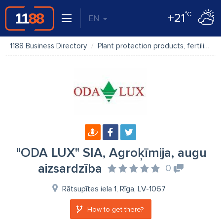
°C
+21
EN
1188 Business Directory
Plant protection products, fertilizers
"ODA LUX" SIA, Agroķīmija, augu
aizsardzība
0
Rātsupītes iela 1, Rīga, LV-1067
How to get there?