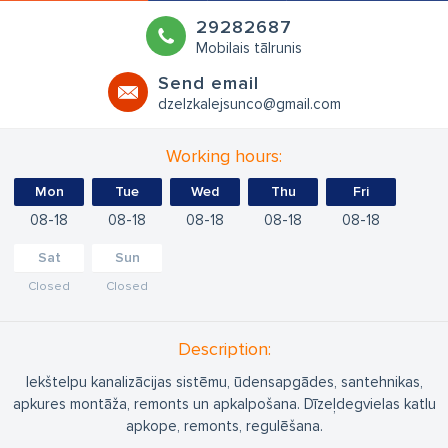
29282687
Mobilais tālrunis
Send email
dzelzkalejsunco@gmail.com
Working hours:
Mon
Tue
Wed
Thu
Fri
08
18
08
18
08
18
08
18
08
18
Sat
Sun
Closed
Closed
Description:
Iekštelpu kanalizācijas sistēmu, ūdensapgādes, santehnikas,
apkures montāža, remonts un apkalpošana. Dīzeļdegvielas katlu
apkope, remonts, regulēšana.