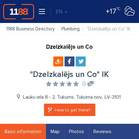
°C
+17
EN
1188 Business Directory
Plumbing
"Dzelzkalējs un Co" IK
"Dzelzkalējs un Co" IK
0
Lauku iela 8 - 2, Tukums, Tukuma nov., LV-3101
How to get there?
Basic information
Map
Photos
Reviews