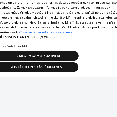
āmas un satura mērījumus, auditorijas datu apkopošanu, kā arī produktu izst
zlabošanu. Zemāk sniedzam informāciju par visām sīkdatnēm, kuras tiek
ntotas mūsu tīmekļa vietnēs. Sīkdatnes var atšķirties atkarībā no apmeklētā
rneta vietnes sadaļas. Lietotājam jebkurā brīdī ir iespēja piekrist, atteikties va
īt savu piekrišanu. Piekrišanas sniegšana, kā arī tās atsaukšana vai mainīša
ecas uz visām interneta vietnes sadaļām. Vairāk informācijas par izmantotaj
atnēm skatīt
sīkdatņu izmantošanas noteikumos.
ĪT VISUS PARTNERUS
(1718) →
PIELĀGOT IZVĒLI
PIEKRIST VISĀM SĪKDATNĒM
ATSTĀT TEHNISKĀS SĪKDATNES
TEHNISKĀS/OBLIGĀTĀS
STATISTIKAS
MĒRĶĒŠANA
FUNKCIONĀLĀS
NEKLASIFICĒTĀS
ehniskās/obligātās
Statistikas
Mērķēšana
Funkcionālās
Neklasificēt