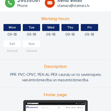
29535061
Send email
Phone
stamars@stamars.lv
Working hours:
Mon
Tue
Wed
Thu
Fri
09
18
09
18
09
18
09
18
09
18
Sat
Sun
Closed
Closed
Description:
PPR, PVC-CPVC, PEX-AL-PEX cauruļu un to savienojumu
vairumtirdzniecība un mazumtirdzniecība.
Home page: