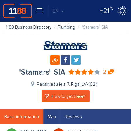
°C
+21
EN
1188 Business Directory
Plumbing
"Stamars" SIA
"Stamars" SIA
2
Pakalniešu iela 7, Rīga, LV-1024
How to get there?
Basic information
Map
Reviews