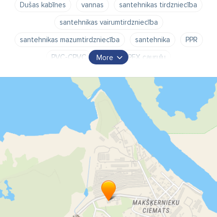
Dušas kabīnes
vannas
santehnikas tirdzniecība
santehnikas vairumtirdzniecība
santehnikas mazumtirdzniecība
santehnika
PPR
PVC-CPVC
PEX-AL-PEX cauruļu
More
savienojumu vairumtirdzniecība
mazumtirdzniecība