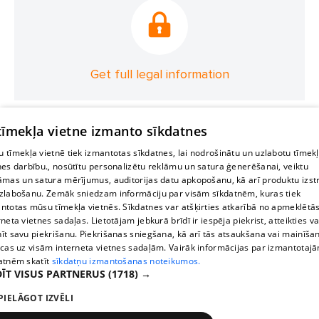
Get full legal information
 tīmekļa vietne izmanto sīkdatnes
 tīmekļa vietnē tiek izmantotas sīkdatnes, lai nodrošinātu un uzlabotu tīmek
nes darbību., nosūtītu personalizētu reklāmu un satura ģenerēšanai, veiktu
āmas un satura mērījumus, auditorijas datu apkopošanu, kā arī produktu izst
zlabošanu. Zemāk sniedzam informāciju par visām sīkdatnēm, kuras tiek
ntotas mūsu tīmekļa vietnēs. Sīkdatnes var atšķirties atkarībā no apmeklētā
rneta vietnes sadaļas. Lietotājam jebkurā brīdī ir iespēja piekrist, atteikties va
īt savu piekrišanu. Piekrišanas sniegšana, kā arī tās atsaukšana vai mainīša
ecas uz visām interneta vietnes sadaļām. Vairāk informācijas par izmantotaj
atnēm skatīt
sīkdatņu izmantošanas noteikumos.
ĪT VISUS PARTNERUS
(1718) →
PIELĀGOT IZVĒLI